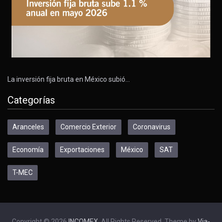
La inversión fija bruta en México subió…
Categorías
Aranceles
Comercio Exterior
Coronavirus
Economía
Exportaciones
México
SAT
T-MEC
Copyright © 2026
INCOMEX
. All Rights Reserved. Theme by
Via-