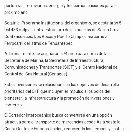
EN
portuarias, ferroviarias, energía y telecomunicaciones para el
SU
próximo año.
El gobierno de Estados Unidos anunciará un arancel del 15 % sobre los productos fabricados…
PLATAFORMA
LOGÍSTICA
Según el Programa Institucional del organismo, se destinarán 5
El Departamento de Agricultura de Estados Unidos (USDA) suspendió el 5 de agosto de 2026…
EN
mil 433 mdp a la infraestructura de los puertos de Salina Cruz,
2024
Coatzacoalcos, Dos Bocas y Puerto Chiapas, así como al
Ferrocarril del Istmo de Tehuantepec.
Adicionalmente, se asignarán 574 mdp para obras de la
Secretaría de Marina, la Secretaría de Infraestructura,
Comunicaciones y Transportes (SICT) y el Centro Nacional de
Control del Gas Natural (Cenagas).
Estas inversiones se relacionan con los objetivos de desarrollo
prioritarios del CIIT, que incluyen el impulso a los polos del
bienestar, la infraestructura y la promoción de inversiones y
comercio.
El Corredor Interoceánico busca convertirse en una opción
atractiva para el transporte de mercancías desde Asia hasta la
Costa Oeste de Estados Unidos, reduciendo los tiempos y costos