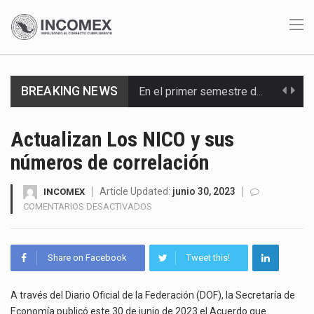
BREAKING NEWS
En el primer semestre de 2026, el Servicio de Administración Tributaria (SAT) cobró un total…
La Coalition for a Prosperous America (CPA) solicitó al gobierno de Estados Unidos mantener e…
Actualizan Los NICO y sus
números de correlación
Solo el 17.8 % de las empresas en México se considera totalmente preparada para la…
Ante la suspensión temporal de las inspecciones sanitarias del Departamento de Agricultura de Estados Unidos…
Article Updated:
junio 30, 2023
INCOMEX
EN
COMENTARIOS DESACTIVADOS
ACTUALIZAN
Los créditos fiscales determinados a empresas IMMEX rara vez nacen de una interpretación equivocada de…
LOS
NICO
La industria automotriz mexicana concentra más de la mitad de las quejas bajo el Mecanismo…
Share on Facebook
Tweet this!
Y
SUS
La inversión fija bruta en México registró un aumento de 1.1% interanual en mayo de…
NÚMEROS
A través del Diario Oficial de la Federación (DOF), la Secretaría de
DE
Economía publicó este 30 de junio de 2023 el Acuerdo que