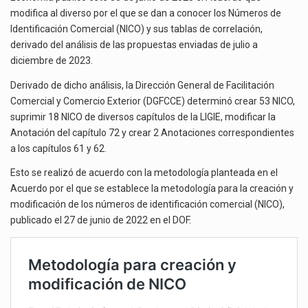
El gobierno de Estados Unidos anunciará un arancel del 15 % sobre los productos fabricados…
CORRELACIÓN
modifica al diverso por el que se dan a conocer los Números de
Identificación Comercial (NICO) y sus tablas de correlación,
El Departamento de Agricultura de Estados Unidos (USDA) suspendió el 5 de agosto de 2026…
derivado del análisis de las propuestas enviadas de julio a
diciembre de 2023.
Las exportaciones mexicanas de vehículos ligeros disminuyeron 9.67 % en julio a tasa anual, alcanzando…
Derivado de dicho análisis, la Dirección General de Facilitación
Comercial y Comercio Exterior (DGFCCE) determinó crear 53 NICO,
suprimir 18 NICO de diversos capítulos de la LIGIE, modificar la
Anotación del capítulo 72 y crear 2 Anotaciones correspondientes
a los capítulos 61 y 62.
Esto se realizó de acuerdo con la metodología planteada en el
Acuerdo por el que se establece la metodología para la creación y
modificación de los números de identificación comercial (NICO),
publicado el 27 de junio de 2022 en el DOF.