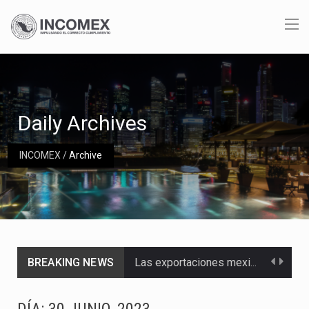
Daily Archives
INCOMEX
/
Archive
BREAKING NEWS
Las exportaciones mexicanas de vehículos ligeros disminuyeron 9.67 % en julio a tasa anual, alcanzando…
En el primer semestre de 2026, el Servicio de Administración Tributaria (SAT) cobró un total…