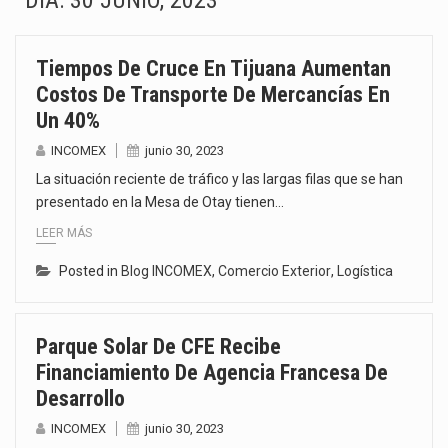
DÍA:
30 JUNIO, 2023
La Coalition for a Prosperous America (CPA) solicitó al gobierno de Estados Unidos mantener e…
Tiempos De Cruce En Tijuana Aumentan
Solo el 17.8 % de las empresas en México se considera totalmente preparada para la…
Costos De Transporte De Mercancías En
Un 40%
Ante la suspensión temporal de las inspecciones sanitarias del Departamento de Agricultura de Estados Unidos…
INCOMEX
junio 30, 2023
Los créditos fiscales determinados a empresas IMMEX rara vez nacen de una interpretación equivocada de…
La situación reciente de tráfico y las largas filas que se han
presentado en la Mesa de Otay tienen…
La industria automotriz mexicana concentra más de la mitad de las quejas bajo el Mecanismo…
LEER MÁS
La inversión fija bruta en México registró un aumento de 1.1% interanual en mayo de…
Posted in
Blog INCOMEX
,
Comercio Exterior
,
Logística
El gobierno de Estados Unidos anunciará un arancel del 15 % sobre los productos fabricados…
Parque Solar De CFE Recibe
El Departamento de Agricultura de Estados Unidos (USDA) suspendió el 5 de agosto de 2026…
Financiamiento De Agencia Francesa De
Desarrollo
INCOMEX
junio 30, 2023