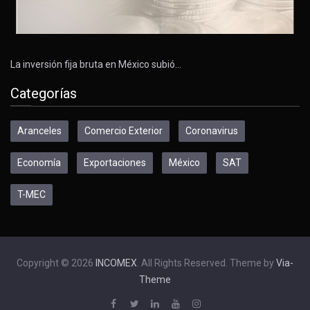
La inversión fija bruta en México subió…
Categorías
Aranceles
Comercio Exterior
Coronavirus
Economía
Exportaciones
México
SAT
T-MEC
Copyright © 2026
INCOMEX
. All Rights Reserved. Theme by
Via-
Theme