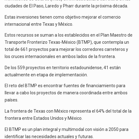
Las métricas tradicionales de los parques industriales —absorción, ocupación y metros cuadrados desarrollados— resultan insuficientes…
ciudades de El Paso, Laredo y Pharr durante la próxima década.
El superávit comercial de México con Estados Unidos alcanzó 102,581 millones de dólares (mdd) en…
Estas inversiones tienen como objetivo mejorar el comercio
internacional entre Texas y México.
El Tribunal Federal de Justicia Administrativa (TFJA), a través de su Segunda Sala Regional en…
Estos recursos se suman a los establecidos en el Plan Maestro de
Transporte Fronterizo Texas-México (BTMP), que contempla un
total de 661 proyectos para mejorar los corredores carreteros y
los cruces internacionales en ambos lados de la frontera.
De los 559 proyectos en territorio estadounidense, 41 están
actualmente en etapa de implementación.
El reto del BTMP es encontrar fuentes de financiamiento para
llevar a cabo los proyectos de manera coordinada entre ambos
países.
La frontera de Texas con México representa el 64% del total de la
frontera entre Estados Unidos y México.
El BTMP es un plan integral y multimodal con visión a 2050 para
identificar las necesidades actuales y futuras.