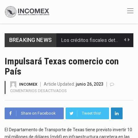
BREAKING NEWS
Los créditos fiscales determinados a empresas IMMEX rara vez nacen de una interpretación equivocada de…
La industria automotriz mexicana concentra más de la mitad de las quejas bajo el Mecanismo…
Impulsará Texas comercio con
País
La inversión fija bruta en México registró un aumento de 1.1% interanual en mayo de…
El gobierno de Estados Unidos anunciará un arancel del 15 % sobre los productos fabricados…
Article Updated:
junio 26, 2023
INCOMEX
EN
COMENTARIOS DESACTIVADOS
IMPULSARÁ
El Departamento de Agricultura de Estados Unidos (USDA) suspendió el 5 de agosto de 2026…
TEXAS
COMERCIO
El derecho a la previsibilidad de los horarios de trabajo en turnos rotativos podría ser…
Share on Facebook
Tweet this!
CON
PAÍS
La industria manufacturera de exportación afiliada a Index en Nuevo León ha alcanzado hasta 10%…
El Departamento de Transporte de Texas tiene previsto invertir 10
mil millones de dólares (mdd) en infraestructura carretera en las