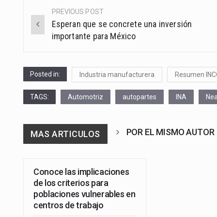
PREVIOUS POST
Post
Esperan que se concrete una inversión
navigation
importante para México
Posted in:
Industria manufacturera
Resumen IN
TAGS:
Automotriz
autopartes
INA
Nea
POR EL MISMO AUTOR
MAS ARTICULOS
Conoce las implicaciones
de los criterios para
poblaciones vulnerables en
centros de trabajo