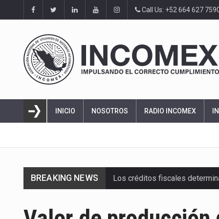
Call Us: +52 664 627 759
INICIO
NOSOTROS
RADIO INCOMEX
I
BREAKING NEWS
Los créditos fiscales determi
La industria automotriz mexic
Valor de producción 