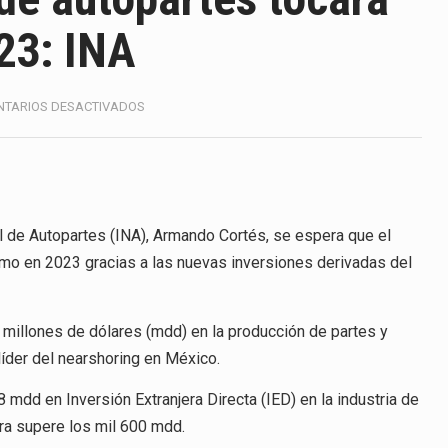
ico registró un aumento de 1.1% interanual en mayo de…
23: INA
anunciará un arancel del 15 % sobre los productos fabricados…
a de Estados Unidos (USDA) suspendió el 5 de agosto de 2026…
EN
TARIOS DESACTIVADOS
VALOR
e los horarios de trabajo en turnos rotativos podría ser…
DE
PRODUCCIÓN
DE
exportación afiliada a Index en Nuevo León ha alcanzado hasta 
AUTOPARTES
TOCARÁ
al de Autopartes (INA), Armando Cortés, se espera que el
NUEVO
mo en 2023 gracias a las nuevas inversiones derivadas del
MÁXIMO
ico con Estados Unidos alcanzó 102,581 millones de dólares (m
EN
2023:
 Administrativa (TFJA), a través de su Segunda Sala Regional en…
 millones de dólares (mdd) en la producción de partes y
INA
líder del nearshoring en México.
 mdd en Inversión Extranjera Directa (IED) en la industria de
fra supere los mil 600 mdd.