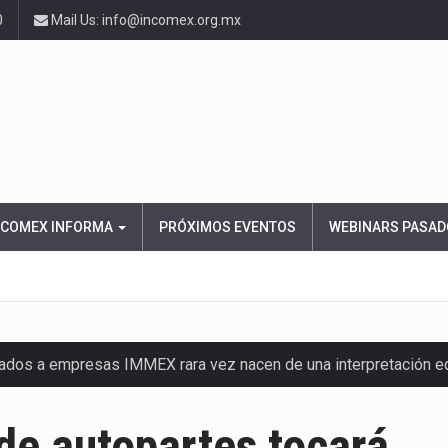
0
Mail Us: info@incomex.org.mx
NCOMEX INFORMA
PRÓXIMOS EVENTOS
WEBINARS PASAD
nados a empresas IMMEX rara vez nacen de una interpretación 
ana concentra más de la mitad de las quejas bajo el Mecanismo…
de autopartes tocará