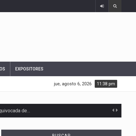
OS
EXPOSITORES
jue, agosto 6, 2026
11:38 pm
equivocada de…
BUSCAR