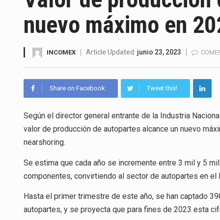
La inversión fija bruta en Méx
nuevo máximo en 20
El gobierno de Estados Unidos 
El Departamento de Agricultur
Article Updated:
junio 23, 2023
INCOMEX
COMEN
El derecho a la previsibilidad d
Share on Facebook
Tweet this!
La industria manufacturera de 
Según el director general entrante de la Industria Nacion
valor de producción de autopartes alcance un nuevo máxi
El superávit comercial de Méx
nearshoring.
El Tribunal Federal de Justicia
Se estima que cada año se incremente entre 3 mil y 5 mil
componentes, convirtiendo al sector de autopartes en el 
Hasta el primer trimestre de este año, se han captado 398
autopartes, y se proyecta que para fines de 2023 esta ci