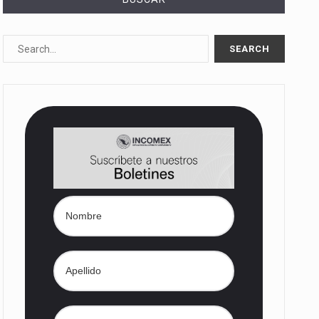
10%…
Las métricas tradicionales de los parques industriales —absorción, ocupación y metros cuadrados desarrollados— resultan insuficientes…
dd) en…