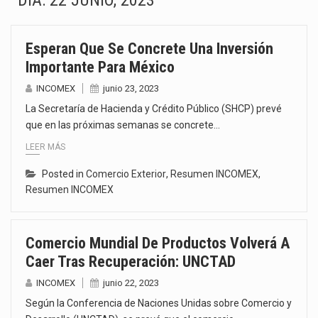
DÍA:
22 JUNIO, 2023
La Coalition for a Prosperous America (CPA) solicitó al gobierno de Estados Unidos mantener e…
Esperan Que Se Concrete Una Inversión
Solo el 17.8 % de las empresas en México se considera totalmente preparada para la…
Importante Para México
Ante la suspensión temporal de las inspecciones sanitarias del Departamento de Agricultura de Estados Unidos…
INCOMEX
junio 23, 2023
La Secretaría de Hacienda y Crédito Público (SHCP) prevé
Los créditos fiscales determinados a empresas IMMEX rara vez nacen de una interpretación equivocada de…
que en las próximas semanas se concrete…
LEER MÁS
La industria automotriz mexicana concentra más de la mitad de las quejas bajo el Mecanismo…
Posted in
Comercio Exterior
,
Resumen INCOMEX
,
La inversión fija bruta en México registró un aumento de 1.1% interanual en mayo de…
Resumen INCOMEX
El gobierno de Estados Unidos anunciará un arancel del 15 % sobre los productos fabricados…
Comercio Mundial De Productos Volverá A
El Departamento de Agricultura de Estados Unidos (USDA) suspendió el 5 de agosto de 2026…
Caer Tras Recuperación: UNCTAD
INCOMEX
junio 22, 2023
Según la Conferencia de Naciones Unidas sobre Comercio y