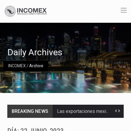
Daily Archives
INCOMEX
/
Archive
BREAKING NEWS
Las exportaciones mexicanas de vehículos ligeros disminuyeron 9.67 % en julio a tasa anual, alcanzando…
En el primer semestre de 2026, el Servicio de Administración Tributaria (SAT) cobró un total…