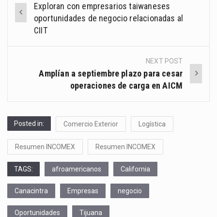
Exploran con empresarios taiwaneses
navigation
oportunidades de negocio relacionadas al
CIIT
NEXT POST
Amplían a septiembre plazo para cesar
operaciones de carga en AICM
Posted in:
Comercio Exterior
Logística
Resumen INCOMEX
Resumen INCOMEX
TAGS:
afroamericanos
California
Canacintra
Empresas
negocio
Oportunidades
Tijuana