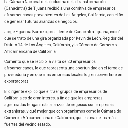
NEGOCIO
La inversión fija bruta en México registró un aumento de 1.1% interanual en mayo de…
La Cámara Nacional de la Industria de la Transformación
EN
(Canacintra) de Tijuana recibió a una comitiva de empresarios
TIJUANA
El gobierno de Estados Unidos anunciará un arancel del 15 % sobre los productos fabricados…
afroamericanos provenientes de Los Ángeles, California, con el fin
de generar futuras alianzas de negocios.
El Departamento de Agricultura de Estados Unidos (USDA) suspendió el 5 de agosto de 2026…
Jorge Figueroa Barrozo, presidente de Canacintra Tijuana, indicó
que se trató de una gira organizada por Kevin de León, Regidor del
Distrito 14 de Los Ángeles, California, y la Cámara de Comercio
Afroamericana de California.
Comentó que se recibió la visita de 20 empresarios
afroamericanos, lo que representa una oportunidad en el tema de
proveeduría y en que más empresas locales logren convertirse en
exportadoras.
El dirigente explicó que el traer grupos de empresarios de
California es de gran interés, a fin de que las empresas
agremiadas tengan más alianzas de negocios con empresas
extranjeras, y qué mejor que con organismos como la Cámara de
Comercio Afroamericana de California, que es una de las más
fuertes del vecino estado.