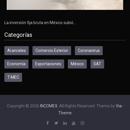
La inversión fija bruta en México subió…
Categorías
Aranceles
Comercio Exterior
Coronavirus
Economía
Exportaciones
México
SAT
T-MEC
Copyright © 2026
INCOMEX
. All Rights Reserved. Theme by
Via-
Theme