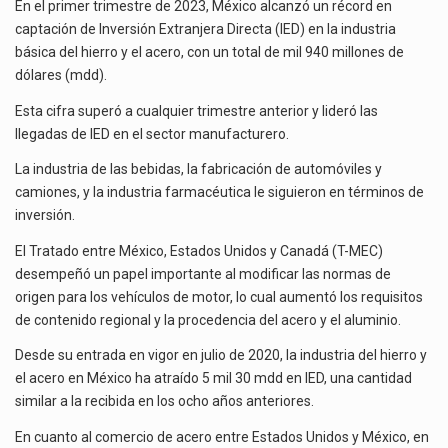
La inversión fija bruta en México registró un aumento de 1.1% interanual en mayo de…
HIERRO
En el primer trimestre de 2023, México alcanzó un récord en
Y
captación de Inversión Extranjera Directa (IED) en la industria
ACERO
El gobierno de Estados Unidos anunciará un arancel del 15 % sobre los productos fabricados…
básica del hierro y el acero, con un total de mil 940 millones de
A
dólares (mdd).
RÉCORD
El Departamento de Agricultura de Estados Unidos (USDA) suspendió el 5 de agosto de 2026…
EN
Esta cifra superó a cualquier trimestre anterior y lideró las
EL
llegadas de IED en el sector manufacturero.
PRIMER
La industria de las bebidas, la fabricación de automóviles y
TRIMESTRE
camiones, y la industria farmacéutica le siguieron en términos de
inversión.
El Tratado entre México, Estados Unidos y Canadá (T-MEC)
desempeñó un papel importante al modificar las normas de
origen para los vehículos de motor, lo cual aumentó los requisitos
de contenido regional y la procedencia del acero y el aluminio.
Desde su entrada en vigor en julio de 2020, la industria del hierro y
el acero en México ha atraído 5 mil 30 mdd en IED, una cantidad
similar a la recibida en los ocho años anteriores.
En cuanto al comercio de acero entre Estados Unidos y México, en