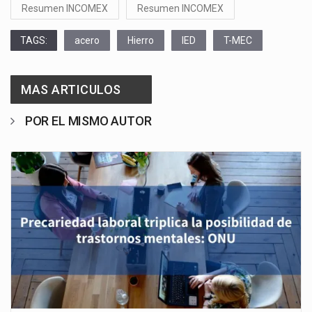
Resumen INCOMEX
Resumen INCOMEX
TAGS:
acero
Hierro
IED
T-MEC
MAS ARTICULOS
POR EL MISMO AUTOR