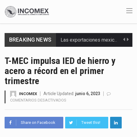
BREAKING NEWS
Las exportaciones mexicanas de vehículos ligeros disminuyeron 9.67 % en julio a tasa anual, alcanzando…
En el primer semestre de 2026, el Servicio de Administración Tributaria (SAT) cobró un total…
T-MEC impulsa IED de hierro y
acero a récord en el primer
La Coalition for a Prosperous America (CPA) solicitó al gobierno de Estados Unidos mantener e…
trimestre
Solo el 17.8 % de las empresas en México se considera totalmente preparada para la…
Article Updated:
junio 6, 2023
INCOMEX
Ante la suspensión temporal de las inspecciones sanitarias del Departamento de Agricultura de Estados Unidos…
EN
COMENTARIOS DESACTIVADOS
T-
Los créditos fiscales determinados a empresas IMMEX rara vez nacen de una interpretación equivocada de…
MEC
IMPULSA
Share on Facebook
Tweet this!
La industria automotriz mexicana concentra más de la mitad de las quejas bajo el Mecanismo…
IED
DE