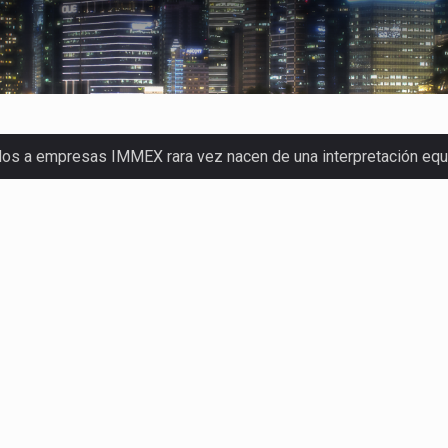
dos a empresas IMMEX rara vez nacen de una interpretación eq
a concentra más de la mitad de las quejas bajo el Mecanismo…
o registró un aumento de 1.1% interanual en mayo de…
nunciará un arancel del 15 % sobre los productos fabricados…
 de Estados Unidos (USDA) suspendió el 5 de agosto de 2026…
los horarios de trabajo en turnos rotativos podría ser…
xportación afiliada a Index en Nuevo León ha alcanzado hasta 10