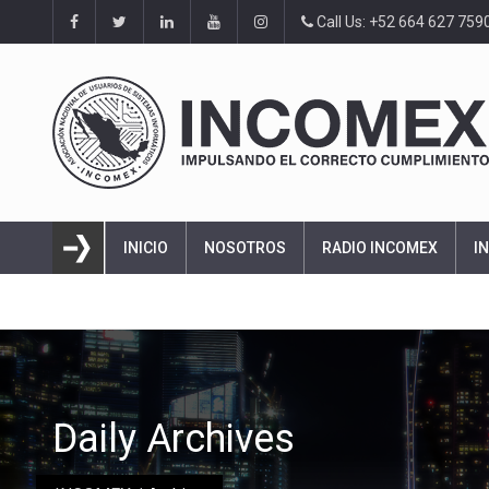
Call Us: +52 664 627 759
INICIO
NOSOTROS
RADIO INCOMEX
I
Daily Archives