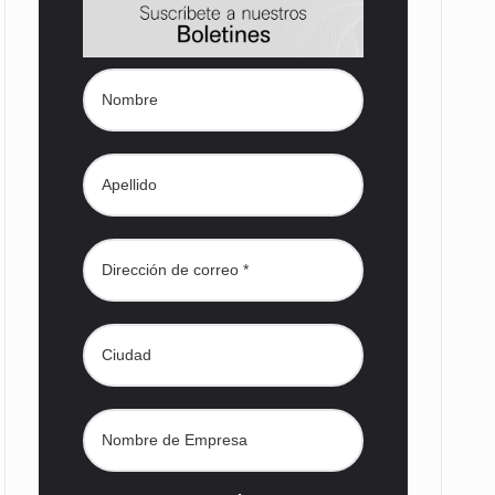
s desarrollados— resultan insuficientes…
) en…