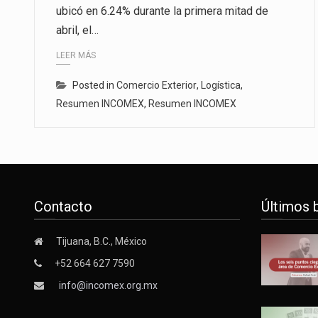
ubicó en 6.24% durante la primera mitad de
abril, el…
LEER MÁS
Posted in
Comercio Exterior
,
Logística
,
Resumen INCOMEX
,
Resumen INCOMEX
Contacto
Últimos 
Tijuana, B.C., México
+52 664 627 7590
info@incomex.org.mx