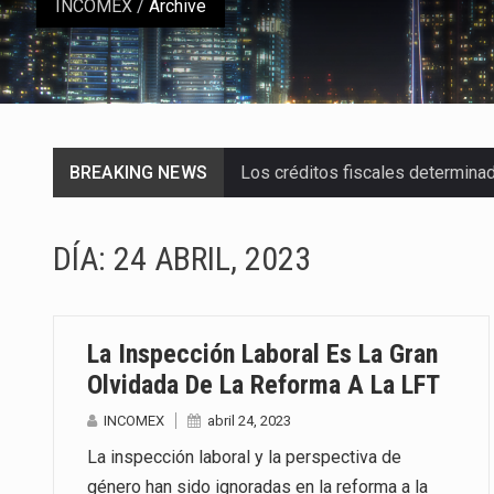
INCOMEX
/
Archive
BREAKING NEWS
Los créditos fiscales determina
La industria automotriz mexican
DÍA:
24 ABRIL, 2023
La inversión fija bruta en Méxic
El gobierno de Estados Unidos a
La Inspección Laboral Es La Gran
El Departamento de Agricultura
Olvidada De La Reforma A La LFT
INCOMEX
abril 24, 2023
El derecho a la previsibilidad de 
La inspección laboral y la perspectiva de
La industria manufacturera de e
género han sido ignoradas en la reforma a la