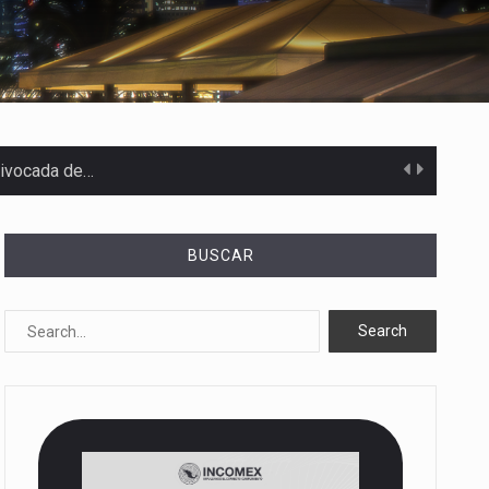
uivocada de…
BUSCAR
%…