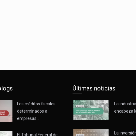
blogs
Últimas noticias
Los créditos fiscales
La industri
determinados a
encabeza l
empresas…
La inversión
El Tribunal Federal de