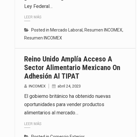
Ley Federal…
Las métricas tradicionales de lo
LEER MÁS
El superávit comercial de Méxic
Posted in
Mercado Laboral
,
Resumen INCOMEX
,
El Tribunal Federal de Justicia 
Resumen INCOMEX
Reino Unido Amplía Acceso A
Sector Alimentario Mexicano On
Adhesión Al TIPAT
INCOMEX
abril 24, 2023
El gobierno británico ha obtenido nuevas
oportunidades para vender productos
alimentarios al mercado…
LEER MÁS
Posted in
Comercio Exterior
,