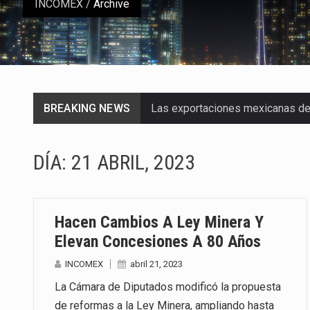
INCOMEX
/
Archive
BREAKING NEWS
Las exportaciones mexicanas de v
En el primer semestre de 2026, el
DÍA:
21 ABRIL, 2023
La Coalition for a Prosperous A
Solo el 17.8 % de las empresas 
Hacen Cambios A Ley Minera Y
Ante la suspensión temporal de 
Elevan Concesiones A 80 Años
INCOMEX
abril 21, 2023
Los créditos fiscales determina
La Cámara de Diputados modificó la propuesta
La industria automotriz mexican
de reformas a la Ley Minera, ampliando hasta