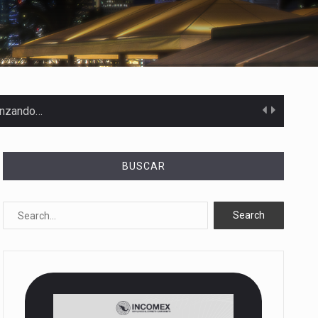
canzando…
BUSCAR
 Estados Unidos…
uivocada de…