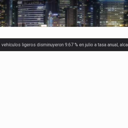
ehículos ligeros disminuyeron 9.67 % en julio a tasa anual, al
 Servicio de Administración Tributaria (SAT) cobró un total…
merica (CPA) solicitó al gobierno de Estados Unidos mantener e…
en México se considera totalmente preparada para la…
las inspecciones sanitarias del Departamento de Agricultura de
dos a empresas IMMEX rara vez nacen de una interpretación eq
a concentra más de la mitad de las quejas bajo el Mecanismo…