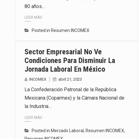
80 años…
La inversión fija bruta en Méxic
LEER MÁS
El gobierno de Estados Unidos a
Posted in
Resumen INCOMEX
El Departamento de Agricultura
Sector Empresarial No Ve
Condiciones Para Disminuir La
Jornada Laboral En México
INCOMEX
abril 21, 2023
La Confederación Patronal de la República
Mexicana (Coparmex) y la Cámara Nacional de
la Industria…
LEER MÁS
Posted in
Mercado Laboral
,
Resumen INCOMEX
,
Resumen INCOMEX