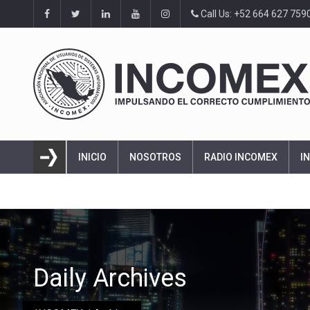
Call Us: +52 664 627 759
INICIO
NOSOTROS
RADIO INCOMEX
I
Daily Archives