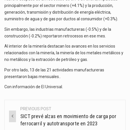
principalmente por el sector minero (+4.1%) y la producción,
El gobierno de Estados Unidos anunciará un arancel del 15 % sobre los productos fabricados…
generación, transmisión y distribución de energía eléctrica,
suministro de agua y de gas por ductos al consumidor (+0.3%).
El Departamento de Agricultura de Estados Unidos (USDA) suspendió el 5 de agosto de 2026…
Sin embargo, las industrias manufactureras (-0.5%) y de la
construcción (-0.2%) reportaron retrocesos en ese mes.
Al interior de la minería destacan los avances en los servicios
relacionados con la minería, la minería de los metales metálicos y
no metálicos y la extracción de petróleo y gas.
Por otro lado, 13 de las 21 actividades manufactureras
presentaron bajas mensuales..
Con información de
El Universal
.
PREVIOUS POST
Post
SICT prevé alzas en movimiento de carga por
navigation
ferrocarril y autotransporte en 2023