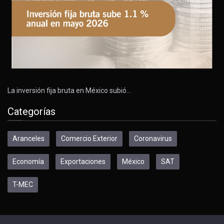
La inversión fija bruta en México subió…
Categorías
Aranceles
Comercio Exterior
Coronavirus
Economía
Exportaciones
México
SAT
T-MEC