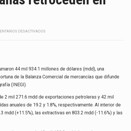
America (CPA) solicitó al gobierno de Estados Unidos mantener 
s en México se considera totalmente preparada para la…
e las inspecciones sanitarias del Departamento de Agricultura 
EN
ENTARIOS DESACTIVADOS
EXPORTACIONES
nados a empresas IMMEX rara vez nacen de una interpretación 
MEXICANAS
RETROCEDEN
EN
ana concentra más de la mitad de las quejas bajo el Mecanismo…
FEBRERO
maron 44 mil 934.1 millones de dólares (mdd), una
ico registró un aumento de 1.1% interanual en mayo de…
portuna de la Balanza Comercial de mercancías que difunde
anunciará un arancel del 15 % sobre los productos fabricados…
afía (INEGI).
a de Estados Unidos (USDA) suspendió el 5 de agosto de 2026…
e 2 mil 271.6 mdd de exportaciones petroleras y 42 mil
das anuales de 19.2 y 1.8%, respectivamente. Al interior de
.3 mdd (+11.5%), las extractivas en 803.2 mdd (-11.6%) y las