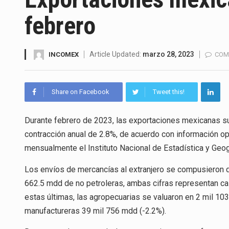
La Coalition for a Prosperous 
febrero
Solo el 17.8 % de las empresa
Ante la suspensión temporal d
Article Updated:
marzo 28, 2023
INCOMEX
COM
Los créditos fiscales determi
Share on Facebook
Tweet this!
La industria automotriz mexic
Durante febrero de 2023, las exportaciones mexicanas su
La inversión fija bruta en Méx
contracción anual de 2.8%, de acuerdo con información o
El gobierno de Estados Unidos 
mensualmente el Instituto Nacional de Estadística y Geogr
El Departamento de Agricultur
Los envíos de mercancías al extranjero se compusieron d
662.5 mdd de no petroleras, ambas cifras representan caí
estas últimas, las agropecuarias se valuaron en 2 mil 103
manufactureras 39 mil 756 mdd (-2.2%).