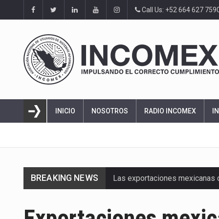
Call Us: +52 664 627 759
INICIO
NOSOTROS
RADIO INCOMEX
I
BREAKING NEWS
Las exportaciones mexicanas de
En el primer semestre de 2026, 
Exportaciones mexic