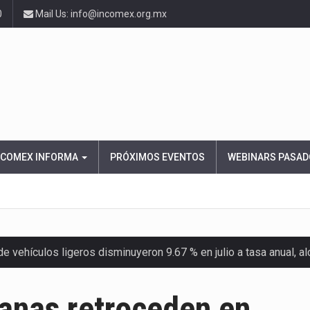
0
Mail Us: info@incomex.org.mx
NCOMEX INFORMA
PRÓXIMOS EVENTOS
WEBINARS PASAD
 vehículos ligeros disminuyeron 9.67 % en julio a tasa anual, 
el Servicio de Administración Tributaria (SAT) cobró un total…
anas retroceden en