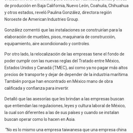
El secretario de Economía de México, Marcelo Ebrard Casaubon, sostuvo una reunión de trabajo con…
INSTALARSE
de producción en Baja California, Nuevo León, Coahuila, Chihuahua
EN
y otros estados, reveló Paulina González, directora región
La reforma que reduce la jornada laboral a 40 horas semanales omitió precisar su aplicación…
MÉXICO
Noroeste de American Industries Group.
El gobierno federal creó mediante decreto la Oficina Presidencial para la Promoción de Inversiones, instancia…
González comentó que las instalaciones se construirían para la
elaboración de muebles, pisos, maquinaria de construcción,
equipamiento, aire acondicionado y controles.
Por otro lado, la relocalización de las empresas tiene el fondo de
poder cumplir con las nuevas reglas del Tratado entre México,
Estados Unidos y Canadá (TMEC), así como ya no pagar más altos
precios de transporte y dejar de depender de la industria marítima.
También porque han encontrado en México mano de obra
calificada y confianza para invertir.
Detalló que las asesorías que les brindan a las empresas buscan
que entiendan las regulaciones, leyes y cultura laboral de México,
la cual son diferentes a las de sus países y cuando se instalan
buscan operar como lo hacen en Asia.
“No es lo mismo una empresa taiwanesa que una empresa china