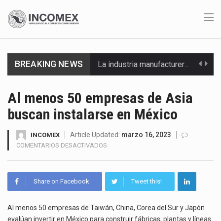
La industria manufacturera de exportación afiliada a Index en Nuevo León ha alcanzado hasta 10%…
BREAKING NEWS
Las métricas tradicionales de los parques industriales —absorción, ocupación y metros cuadrados desarrollados— resultan insuficientes…
Al menos 50 empresas de Asia
El superávit comercial de México con Estados Unidos alcanzó 102,581 millones de dólares (mdd) en…
buscan instalarse en México
El Tribunal Federal de Justicia Administrativa (TFJA), a través de su Segunda Sala Regional en…
Article Updated:
marzo 16, 2023
INCOMEX
EN
COMENTARIOS DESACTIVADOS
El Gobierno de Estados Unidos ha procesado la devolución de aproximadamente 100,000 millones de dólares…
AL
MENOS
50
El mercado laboral mexicano muestra un proceso de precarización sin señales de mejora, según el…
Share on Facebook
Tweet this!
EMPRESAS
DE
La Cámara Minera de México (Camimex) proyecta una inversión total de 6,402.2 millones de dólares…
ASIA
Al menos 50 empresas de Taiwán, China, Corea del Sur y Japón
BUSCAN
evalúan invertir en México para construir fábricas, plantas y líneas