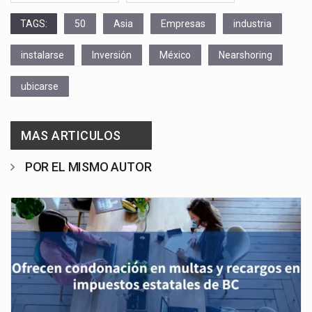
TAGS:
50
Asia
Empresas
industria
instalarse
Inversión
México
Nearshoring
ubicarse
MAS ARTICULOS
POR EL MISMO AUTOR