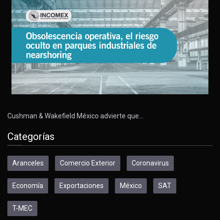
Cushman & Wakefield México advierte que…
Categorías
Aranceles
Comercio Exterior
Coronavirus
Economía
Exportaciones
México
SAT
T-MEC