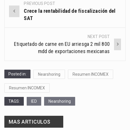
PREVIOUS POST
Post
Crece la rentabilidad de fiscalización del
navigation
SAT
NEXT POST
Etiquetado de carne en EU arriesga 2 mil 800
mdd de exportaciones mexicanas
Posted in:
Nearshoring
Resumen INCOMEX
Resumen INCOMEX
TAGS:
IED
Nearshoring
MAS ARTICULOS