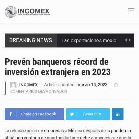
Las exportaciones mexicanas de vehículos ligeros disminuyeron 9.67 % en julio a tasa anual, alcanzando…
BREAKING NEWS
En el primer semestre de 2026, el Servicio de Administración Tributaria (SAT) cobró un total…
Prevén banqueros récord de
La Coalition for a Prosperous America (CPA) solicitó al gobierno de Estados Unidos mantener e…
inversión extranjera en 2023
Solo el 17.8 % de las empresas en México se considera totalmente preparada para la…
Article Updated:
marzo 14, 2023
INCOMEX
EN
COMENTARIOS DESACTIVADOS
Ante la suspensión temporal de las inspecciones sanitarias del Departamento de Agricultura de Estados Unidos…
PREVÉN
BANQUEROS
Los créditos fiscales determinados a empresas IMMEX rara vez nacen de una interpretación equivocada de…
RÉCORD
Share on Facebook
Tweet this!
DE
INVERSIÓN
La industria automotriz mexicana concentra más de la mitad de las quejas bajo el Mecanismo…
EXTRANJERA
La relocalización de empresas a México después de la pandemia
EN
abrió una ventana de oportunidad que debe aprovecharse dando