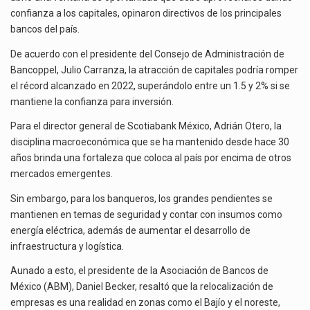
La inversión fija bruta en México registró un aumento de 1.1% interanual en mayo de…
2023
confianza a los capitales, opinaron directivos de los principales
bancos del país.
El gobierno de Estados Unidos anunciará un arancel del 15 % sobre los productos fabricados…
De acuerdo con el presidente del Consejo de Administración de
El Departamento de Agricultura de Estados Unidos (USDA) suspendió el 5 de agosto de 2026…
Bancoppel, Julio Carranza, la atracción de capitales podría romper
el récord alcanzado en 2022, superándolo entre un 1.5 y 2% si se
mantiene la confianza para inversión.
Para el director general de Scotiabank México, Adrián Otero, la
disciplina macroeconómica que se ha mantenido desde hace 30
años brinda una fortaleza que coloca al país por encima de otros
mercados emergentes.
Sin embargo, para los banqueros, los grandes pendientes se
mantienen en temas de seguridad y contar con insumos como
energía eléctrica, además de aumentar el desarrollo de
infraestructura y logística.
Aunado a esto, el presidente de la Asociación de Bancos de
México (ABM), Daniel Becker, resaltó que la relocalización de
empresas es una realidad en zonas como el Bajío y el noreste,