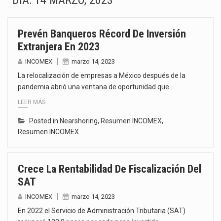
DÍA:
14 MARZO, 2023
La Coalition for a Prosperous America (CPA) solicitó al gobierno de Estados Unidos mantener e…
Prevén Banqueros Récord De Inversión
Solo el 17.8 % de las empresas en México se considera totalmente preparada para la…
Extranjera En 2023
Ante la suspensión temporal de las inspecciones sanitarias del Departamento de Agricultura de Estados Unidos…
INCOMEX
marzo 14, 2023
La relocalización de empresas a México después de la
Los créditos fiscales determinados a empresas IMMEX rara vez nacen de una interpretación equivocada de…
pandemia abrió una ventana de oportunidad que…
LEER MÁS
La industria automotriz mexicana concentra más de la mitad de las quejas bajo el Mecanismo…
Posted in
Nearshoring
,
Resumen INCOMEX
,
La inversión fija bruta en México registró un aumento de 1.1% interanual en mayo de…
Resumen INCOMEX
El gobierno de Estados Unidos anunciará un arancel del 15 % sobre los productos fabricados…
Crece La Rentabilidad De Fiscalización Del
El Departamento de Agricultura de Estados Unidos (USDA) suspendió el 5 de agosto de 2026…
SAT
INCOMEX
marzo 14, 2023
En 2022 el Servicio de Administración Tributaria (SAT)