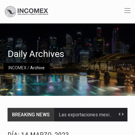
Daily Archives
INCOMEX
/
Archive
BREAKING NEWS
Las exportaciones mexicanas de vehículos ligeros disminuyeron 9.67 % en julio a tasa anual, alcanzando…
En el primer semestre de 2026, el Servicio de Administración Tributaria (SAT) cobró un total…