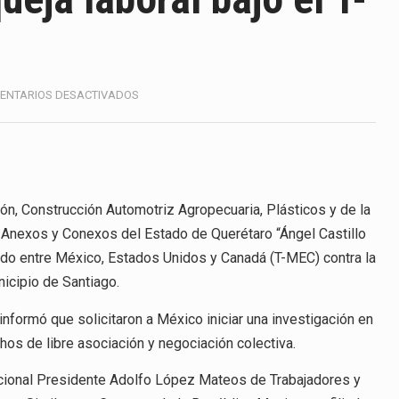
America (CPA) solicitó al gobierno de Estados Unidos mantener 
s en México se considera totalmente preparada para la…
e las inspecciones sanitarias del Departamento de Agricultura 
EN
ENTARIOS DESACTIVADOS
INTERPONEN
nados a empresas IMMEX rara vez nacen de una interpretación 
SÉPTIMA
QUEJA
LABORAL
ana concentra más de la mitad de las quejas bajo el Mecanismo…
BAJO
EL
ión, Construcción Automotriz Agropecuaria, Plásticos y de la
ico registró un aumento de 1.1% interanual en mayo de…
T-
s, Anexos y Conexos del Estado de Querétaro “Ángel Castillo
MEC
anunciará un arancel del 15 % sobre los productos fabricados…
tado entre México, Estados Unidos y Canadá (T-MEC) contra la
icipio de Santiago.
a de Estados Unidos (USDA) suspendió el 5 de agosto de 2026…
formó que solicitaron a México iniciar una investigación en
hos de libre asociación y negociación colectiva.
Nacional Presidente Adolfo López Mateos de Trabajadores y