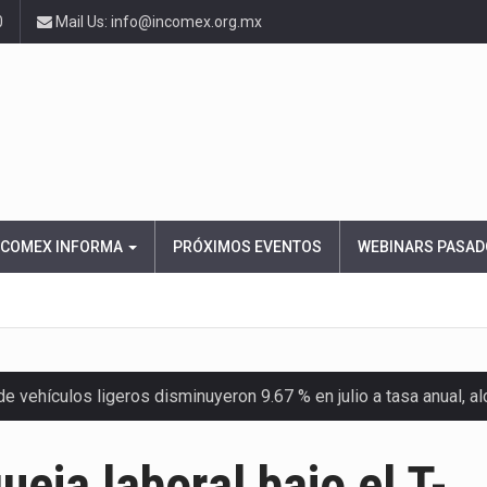
0
Mail Us: info@incomex.org.mx
NCOMEX INFORMA
PRÓXIMOS EVENTOS
WEBINARS PASAD
 vehículos ligeros disminuyeron 9.67 % en julio a tasa anual, 
el Servicio de Administración Tributaria (SAT) cobró un total…
eja laboral bajo el T-