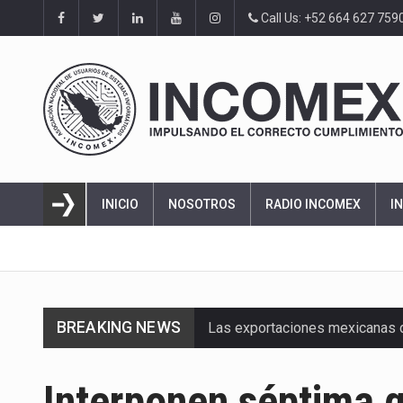
Call Us: +52 664 627 759
INICIO
NOSOTROS
RADIO INCOMEX
I
BREAKING NEWS
Las exportaciones mexicanas de
En el primer semestre de 2026, 
Interponen séptima qu