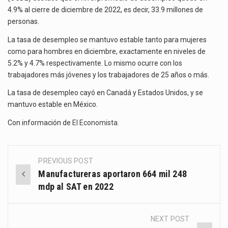
La reforma que reduce la jornada laboral a 40 horas semanales omitió precisar su aplicación…
EL
4.9% al cierre de diciembre de 2022, es decir, 33.9 millones de
2022
personas.
El gobierno federal creó mediante decreto la Oficina Presidencial para la Promoción de Inversiones, instancia…
EN
4.9%
La tasa de desempleo se mantuvo estable tanto para mujeres
La industria manufacturera de exportación afiliada a Index en Nuevo León ha alcanzado hasta 10%…
como para hombres en diciembre, exactamente en niveles de
5.2% y 4.7% respectivamente. Lo mismo ocurre con los
trabajadores más jóvenes y los trabajadores de 25 años o más.
La tasa de desempleo cayó en Canadá y Estados Unidos, y se
mantuvo estable en México.
Con información de
El Economista
.
PREVIOUS POST
Post
Manufactureras aportaron 664 mil 248
navigation
mdp al SAT en 2022
NEXT POST