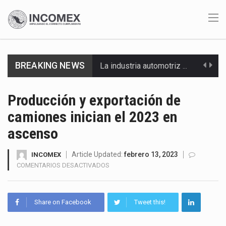
BREAKING NEWS
La industria automotriz mexicana concentra más de la mitad de las quejas bajo el Mecanismo…
La inversión fija bruta en México registró un aumento de 1.1% interanual en mayo de…
Producción y exportación de
camiones inician el 2023 en
El gobierno de Estados Unidos anunciará un arancel del 15 % sobre los productos fabricados…
ascenso
El Departamento de Agricultura de Estados Unidos (USDA) suspendió el 5 de agosto de 2026…
Article Updated:
febrero 13, 2023
INCOMEX
El derecho a la previsibilidad de los horarios de trabajo en turnos rotativos podría ser…
EN
COMENTARIOS DESACTIVADOS
PRODUCCIÓN
La industria manufacturera de exportación afiliada a Index en Nuevo León ha alcanzado hasta 10%…
Y
EXPORTACIÓN
Share on Facebook
Tweet this!
Las métricas tradicionales de los parques industriales —absorción, ocupación y metros cuadrados desarrollados— resultan insuficientes…
DE
CAMIONES