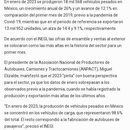
INICIAN
El superávit comercial de México con Estados Unidos alcanzó 102,581 millones de dólares (mdd) en…
En enero de 2023 se produjeron 18 mil 568 vehículos pesados en
EL
México, un crecimiento anual de 26% y un avance de 12.1% en
2023
El Tribunal Federal de Justicia Administrativa (TFJA), a través de su Segunda Sala Regional en…
comparación del primer mes de 2019, previo a la pandemia de
EN
Covid-19; mientras que en el periodo de referencia se exportaron
ASCENSO
El Gobierno de Estados Unidos ha procesado la devolución de aproximadamente 100,000 millones de dólares…
13 mil 952 unidades, un alza de 14.4 y 9.1%, respectivamente.
De acuerdo con el INEGI, las cifras de ensamble y ventas al exterior
se colocaron como las más altas en la historia del sector para un
primer mes.
El presidente de la Asociación Nacional de Productores de
Autobuses, Camiones y Tractocamiones (ANPACT), Miguel
Elizalde, manifestó que el 2023 “pinta” con buena perspectiva
para el sector, ya que los datos de enero sobrepasan a los
observados previo a la pandemia, cuando se había registrado la
producción y exportación más altas de los últimos años.
“En enero de 2023, la producción de vehículos pesados en México
se concentró en los vehículos de carga, que representaron 98.6%
del total. El resto correspondió a la fabricación de autobuses de
pasajeros”, precisó el INEGI.