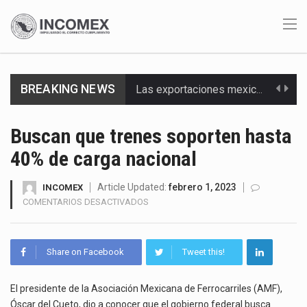
BREAKING NEWS
Las exportaciones mexicanas de vehículos ligeros disminuyeron 9.67 % en julio a tasa anual, alcanzando…
En el primer semestre de 2026, el Servicio de Administración Tributaria (SAT) cobró un total…
Buscan que trenes soporten hasta
40% de carga nacional
La Coalition for a Prosperous America (CPA) solicitó al gobierno de Estados Unidos mantener e…
Solo el 17.8 % de las empresas en México se considera totalmente preparada para la…
Article Updated:
febrero 1, 2023
INCOMEX
EN
COMENTARIOS DESACTIVADOS
BUSCAN
Ante la suspensión temporal de las inspecciones sanitarias del Departamento de Agricultura de Estados Unidos…
QUE
TRENES
Los créditos fiscales determinados a empresas IMMEX rara vez nacen de una interpretación equivocada de…
Share on Facebook
Tweet this!
SOPORTEN
HASTA
La industria automotriz mexicana concentra más de la mitad de las quejas bajo el Mecanismo…
40%
El presidente de la Asociación Mexicana de Ferrocarriles (AMF),
DE
Óscar del Cueto, dio a conocer que el gobierno federal busca