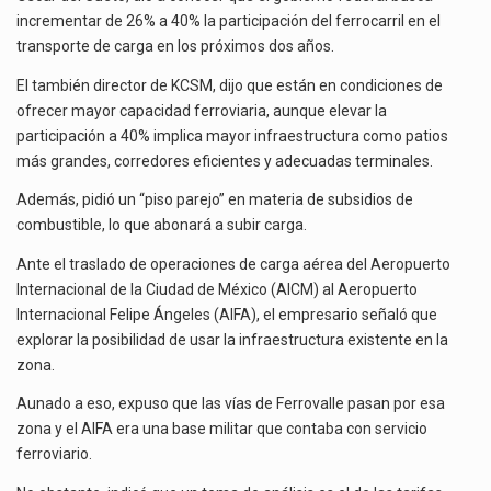
La inversión fija bruta en México registró un aumento de 1.1% interanual en mayo de…
CARGA
incrementar de 26% a 40% la participación del ferrocarril en el
NACIONAL
transporte de carga en los próximos dos años.
El gobierno de Estados Unidos anunciará un arancel del 15 % sobre los productos fabricados…
El también director de KCSM, dijo que están en condiciones de
El Departamento de Agricultura de Estados Unidos (USDA) suspendió el 5 de agosto de 2026…
ofrecer mayor capacidad ferroviaria, aunque elevar la
participación a 40% implica mayor infraestructura como patios
más grandes, corredores eficientes y adecuadas terminales.
Además, pidió un “piso parejo” en materia de subsidios de
combustible, lo que abonará a subir carga.
Ante el traslado de operaciones de carga aérea del Aeropuerto
Internacional de la Ciudad de México (AICM) al Aeropuerto
Internacional Felipe Ángeles (AIFA), el empresario señaló que
explorar la posibilidad de usar la infraestructura existente en la
zona.
Aunado a eso, expuso que las vías de Ferrovalle pasan por esa
zona y el AIFA era una base militar que contaba con servicio
ferroviario.