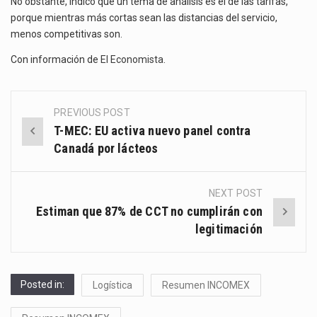
No obstante, indicó que un tema de análisis es el de las tarifas,
porque mientras más cortas sean las distancias del servicio,
menos competitivas son.
Con información de
El Economista
.
PREVIOUS POST
Post
T-MEC: EU activa nuevo panel contra
navigation
Canadá por lácteos
NEXT POST
Estiman que 87% de CCT no cumplirán con
legitimación
Posted in:
Logística
Resumen INCOMEX