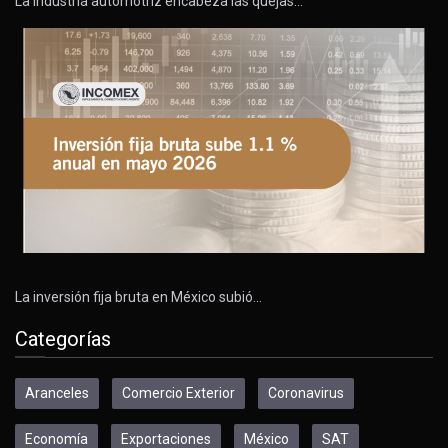
La industria automotriz encabeza las quejas…
La inversión fija bruta en México subió…
Categorías
Aranceles
Comercio Exterior
Coronavirus
Economía
Exportaciones
México
SAT