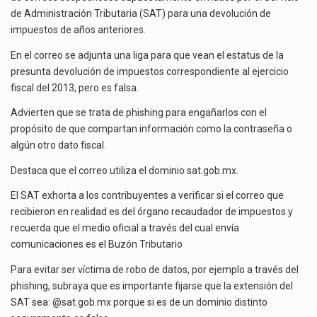
El gobierno de Estados Unidos anunciará un arancel del 15 % sobre los productos fabricados…
de Administración Tributaria (SAT) para una devolución de
impuestos de años anteriores.
El Departamento de Agricultura de Estados Unidos (USDA) suspendió el 5 de agosto de 2026…
En el correo se adjunta una liga para que vean el estatus de la
presunta devolución de impuestos correspondiente al ejercicio
fiscal del 2013, pero es falsa.
Advierten que se trata de phishing para engañarlos con el
propósito de que compartan información como la contraseña o
algún otro dato fiscal.
Destaca que el correo utiliza el dominio sat.gob.mx.
El SAT exhorta a los contribuyentes a verificar si el correo que
recibieron en realidad es del órgano recaudador de impuestos y
recuerda que el medio oficial a través del cual envía
comunicaciones es el Buzón Tributario
Para evitar ser víctima de robo de datos, por ejemplo a través del
phishing, subraya que es importante fijarse que la extensión del
SAT sea: @sat.gob.mx porque si es de un dominio distinto