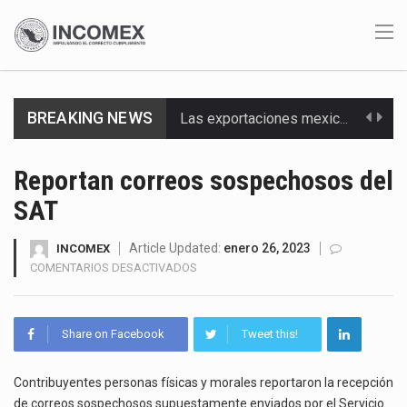
Las exportaciones mexicanas de vehículos ligeros disminuyeron 9.67 % en julio a tasa anual, alcanzando…
BREAKING NEWS
En el primer semestre de 2026, el Servicio de Administración Tributaria (SAT) cobró un total…
La Coalition for a Prosperous America (CPA) solicitó al gobierno de Estados Unidos mantener e…
Reportan correos sospechosos del
SAT
Solo el 17.8 % de las empresas en México se considera totalmente preparada para la…
Article Updated:
enero 26, 2023
Ante la suspensión temporal de las inspecciones sanitarias del Departamento de Agricultura de Estados Unidos…
INCOMEX
EN
COMENTARIOS DESACTIVADOS
REPORTAN
Los créditos fiscales determinados a empresas IMMEX rara vez nacen de una interpretación equivocada de…
CORREOS
SOSPECHOSOS
La industria automotriz mexicana concentra más de la mitad de las quejas bajo el Mecanismo…
Share on Facebook
Tweet this!
DEL
SAT
La inversión fija bruta en México registró un aumento de 1.1% interanual en mayo de…
Contribuyentes personas físicas y morales reportaron la recepción
de correos sospechosos supuestamente enviados por el Servicio