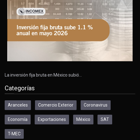
La inversión fija bruta en México subió…
Categorías
Aranceles
Comercio Exterior
Coronavirus
Economía
Exportaciones
México
SAT
T-MEC