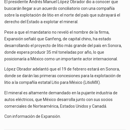
DE
La inversión fija bruta en México registró un aumento de 1.1% interanual en mayo de…
El presidente Andrés Manuel López Obrador dio a conocer que
LITIO
buscarán llegar a un acuerdo conciliatorio con una compañía
EN
El gobierno de Estados Unidos anunciará un arancel del 15 % sobre los productos fabricados…
sobre la explotación de litio en el norte del país que subrayará el
EL
derecho del Estado a explotar el mineral.
NORTE
El Departamento de Agricultura de Estados Unidos (USDA) suspendió el 5 de agosto de 2026…
DEL
Pese a que el mandatario no reveló el nombre de la firma,
PAÍS
Expansión señaló que Ganfeng, de capital chino, ha estado
desarrollando el proyecto de litio más grande del país en Sonora,
donde espera producir 35 mil toneladas por año, lo que
posicionaría a México como un importante actor internacional.
López Obrador adelantó que el 19 de febrero estará en Sonora,
donde se darán las primeras concesiones para la explotación de
litio a la compañía estatal Litio para México (LitioMX).
El mineral es altamente demandado en la pujante industria de
autos eléctricos, que México desarrolla junto con sus socios
comerciales de Norteamérica, Estados Unidos y Canadá.
Con información de
Expansión
.