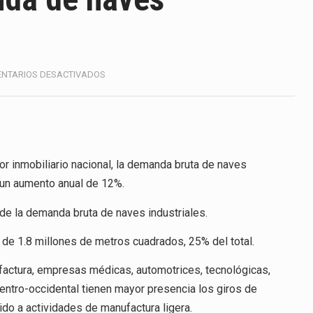
America (CPA) solicitó al gobierno de Estados Unidos mantener 
s en México se considera totalmente preparada para la…
e las inspecciones sanitarias del Departamento de Agricultura 
EN
NTARIOS DESACTIVADOS
EL
nados a empresas IMMEX rara vez nacen de una interpretación 
NORTE
LIDERA
DEMANDA
ana concentra más de la mitad de las quejas bajo el Mecanismo…
DE
NAVES
or inmobiliario nacional, la demanda bruta de naves
ico registró un aumento de 1.1% interanual en mayo de…
INDUSTRIALES
 un aumento anual de 12%.
anunciará un arancel del 15 % sobre los productos fabricados…
de la demanda bruta de naves industriales.
a de Estados Unidos (USDA) suspendió el 5 de agosto de 2026…
 de 1.8 millones de metros cuadrados, 25% del total.
factura, empresas médicas, automotrices, tecnológicas,
entro-occidental tienen mayor presencia los giros de
ido a actividades de manufactura ligera.