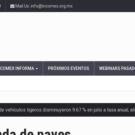
0
Mail Us: info@incomex.org.mx
NCOMEX INFORMA
PRÓXIMOS EVENTOS
WEBINARS PASAD
 vehículos ligeros disminuyeron 9.67 % en julio a tasa anual, 
el Servicio de Administración Tributaria (SAT) cobró un total…
nda de naves