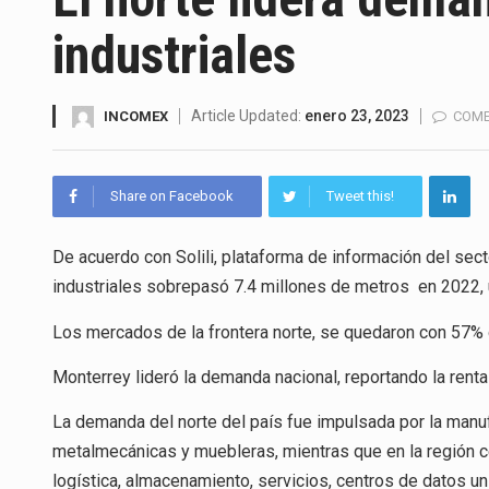
La Coalition for a Prosperous 
industriales
Solo el 17.8 % de las empresa
Ante la suspensión temporal d
Article Updated:
enero 23, 2023
INCOMEX
COME
Los créditos fiscales determi
Share on Facebook
Tweet this!
La industria automotriz mexic
De acuerdo con Solili, plataforma de información del sect
La inversión fija bruta en Méx
industriales sobrepasó 7.4 millones de metros en 2022,
El gobierno de Estados Unidos 
Los mercados de la frontera norte, se quedaron con 57% 
El Departamento de Agricultur
Monterrey lideró la demanda nacional, reportando la renta
La demanda del norte del país fue impulsada por la manu
metalmecánicas y muebleras, mientras que en la región c
logística, almacenamiento, servicios, centros de datos un