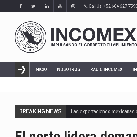
Call Us: +52 664 627 759
INICIO
NOSOTROS
RADIO INCOMEX
I
BREAKING NEWS
Las exportaciones mexicanas de
En el primer semestre de 2026, 
El norte lidera dema