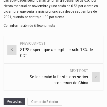
Las actividades secundarias tendrían un descenso de 0.07 por
ciento mensual en noviembre y una caída de 0.56 por ciento en
diciembre, que sería la más pronunciada desde septiembre de
2021, cuando se contrajo 1.39 por ciento.
Con información de
El Economista
PREVIOUS POST
Post
STPS espera que se legitime sólo 13% de
navigation
CCT
NEXT POST
Se les acabó la fiesta: dos serios
problemas de China
Posted in:
Comercio Exterior