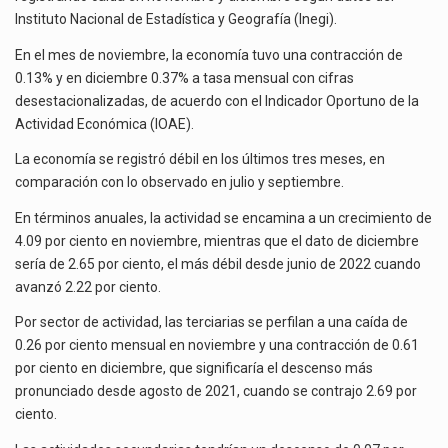
Instituto Nacional de Estadística y Geografía (Inegi).
El superávit comercial de México con Estados Unidos alcanzó 102,581 millones de dólares (mdd) en…
En el mes de noviembre, la economía tuvo una contracción de
0.13% y en diciembre 0.37% a tasa mensual con cifras
El Tribunal Federal de Justicia Administrativa (TFJA), a través de su Segunda Sala Regional en…
desestacionalizadas, de acuerdo con el Indicador Oportuno de la
Actividad Económica (IOAE).
La economía se registró débil en los últimos tres meses, en
comparación con lo observado en julio y septiembre.
En términos anuales, la actividad se encamina a un crecimiento de
4.09 por ciento en noviembre, mientras que el dato de diciembre
sería de 2.65 por ciento, el más débil desde junio de 2022 cuando
avanzó 2.22 por ciento.
Por sector de actividad, las terciarias se perfilan a una caída de
0.26 por ciento mensual en noviembre y una contracción de 0.61
por ciento en diciembre, que significaría el descenso más
pronunciado desde agosto de 2021, cuando se contrajo 2.69 por
ciento.