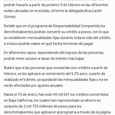
El secretario de Economía de México, Marcelo Ebrard Casaubon, sostuvo una reunión de trabajo con…
REALIZARSE
podrán hacerlo a partir de próximo 9 de febrero en las diferentes
EN
sedes ubicadas en el estado, informó la delegada Ana Lizeth
La reforma que reduce la jornada laboral a 40 horas semanales omitió precisar su aplicación…
FEBRERO
Gómez.
El gobierno federal creó mediante decreto la Oficina Presidencial para la Promoción de Inversiones, instancia…
Detalló que en el programa de Responsabilidad Compartida los
derechohabientes podrán convertir su crédito a pesos, con lo que
se establecen mensualidades fijas durante toda la vida del crédito,
e incluso podrán saber en qué fecha terminan de pagar.
En diferentes casos, dependiendo del ingreso de las personas,
podrán tener acceso a tasas de interés más bajas.
Aclaró que a las personas que conviertan sus créditos a partir de
febrero, se les aplicará un incremento del 5.2% pero, a partir de
realizado el trámite, ya quedarán las mensualidades fijas y no se
verán afectadas por ajustes anuales.
Hasta el 10 de enero, han sido 44 mil 541 los créditos convertidos
en Baja California, los cuales han representado un ahorro en
conjunto de 2 mil 733 millones de pesos para los
derechohabientes que aplicaron al programa a través de la página