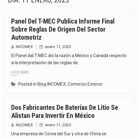
DÍA:
11 ENERO, 2023
El superávit comercial de México con Estados Unidos alcanzó 102,581 millones de dólares (mdd) en…
Panel Del T-MEC Publica Informe Final
El Tribunal Federal de Justicia Administrativa (TFJA), a través de su Segunda Sala Regional en…
Sobre Reglas De Origen Del Sector
Automotriz
El Gobierno de Estados Unidos ha procesado la devolución de aproximadamente 100,000 millones de dólares…
INCOMEX
enero 11, 2023
El mercado laboral mexicano muestra un proceso de precarización sin señales de mejora, según el…
El Panel dal T-MEC dio la razón a México y Canadá respecto
a la interpretación de las reglas de…
La Cámara Minera de México (Camimex) proyecta una inversión total de 6,402.2 millones de dólares…
LEER MÁS
El secretario de Economía de México, Marcelo Ebrard Casaubon, sostuvo una reunión de trabajo con…
Posted in
Blog INCOMEX
,
Comercio Exterior
La reforma que reduce la jornada laboral a 40 horas semanales omitió precisar su aplicación…
Dos Fabricantes De Baterías De Litio Se
El gobierno federal creó mediante decreto la Oficina Presidencial para la Promoción de Inversiones, instancia…
Alistan Para Invertir En México
INCOMEX
enero 11, 2023
Una empresa de Corea del Sur y otra de China se