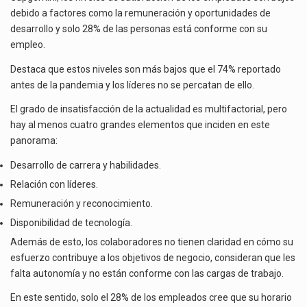
El Tribunal Federal de Justicia Administrativa (TFJA), a través de su Segunda Sala Regional en…
SIENTE
debido a factores como la remuneración y oportunidades de
SATISFECHA
desarrollo y solo 28% de las personas está conforme con su
El Gobierno de Estados Unidos ha procesado la devolución de aproximadamente 100,000 millones de dólares…
CON
empleo.
SU
EMPLEO
Destaca que estos niveles son más bajos que el 74% reportado
antes de la pandemia y los líderes no se percatan de ello.
El grado de insatisfacción de la actualidad es multifactorial, pero
hay al menos cuatro grandes elementos que inciden en este
panorama:
Desarrollo de carrera y habilidades.
Relación con líderes.
Remuneración y reconocimiento.
Disponibilidad de tecnología.
Además de esto, los colaboradores no tienen claridad en cómo su
esfuerzo contribuye a los objetivos de negocio, consideran que les
falta autonomía y no están conforme con las cargas de trabajo.
En este sentido, solo el 28% de los empleados cree que su horario