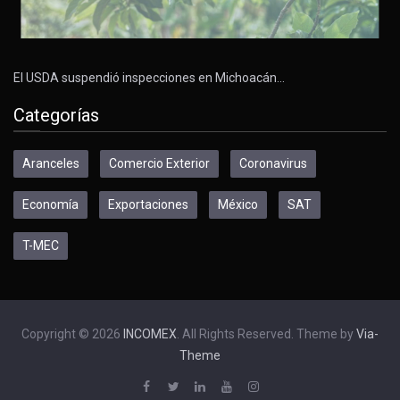
El USDA suspendió inspecciones en Michoacán…
Categorías
Aranceles
Comercio Exterior
Coronavirus
Economía
Exportaciones
México
SAT
T-MEC
Copyright © 2026
INCOMEX
. All Rights Reserved. Theme by
Via-
Theme