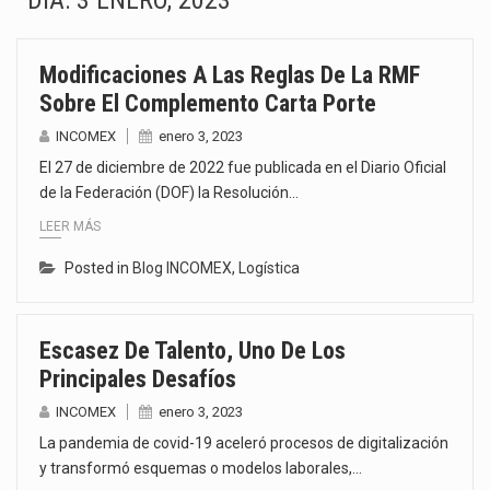
DÍA:
3 ENERO, 2023
La inversión fija bruta en México registró un aumento de 1.1% interanual en mayo de…
Modificaciones A Las Reglas De La RMF
El gobierno de Estados Unidos anunciará un arancel del 15 % sobre los productos fabricados…
Sobre El Complemento Carta Porte
El Departamento de Agricultura de Estados Unidos (USDA) suspendió el 5 de agosto de 2026…
INCOMEX
enero 3, 2023
El 27 de diciembre de 2022 fue publicada en el Diario Oficial
El derecho a la previsibilidad de los horarios de trabajo en turnos rotativos podría ser…
de la Federación (DOF) la Resolución…
LEER MÁS
La industria manufacturera de exportación afiliada a Index en Nuevo León ha alcanzado hasta 10%…
Posted in
Blog INCOMEX
,
Logística
Las métricas tradicionales de los parques industriales —absorción, ocupación y metros cuadrados desarrollados— resultan insuficientes…
El superávit comercial de México con Estados Unidos alcanzó 102,581 millones de dólares (mdd) en…
Escasez De Talento, Uno De Los
Principales Desafíos
El Tribunal Federal de Justicia Administrativa (TFJA), a través de su Segunda Sala Regional en…
INCOMEX
enero 3, 2023
La pandemia de covid-19 aceleró procesos de digitalización
y transformó esquemas o modelos laborales,…