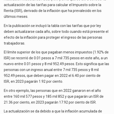
actualización de las tarifas para calcular el Impuesto sobre la
El gobierno de Estados Unidos anunciará un arancel del 15 % sobre los productos fabricados…
Renta (ISR), derivado de la inflación que ha prevalecido en los
últimos meses.
El Departamento de Agricultura de Estados Unidos (USDA) suspendió el 5 de agosto de 2026…
En la publicación se incluyó la tabla con las tarifas que por ley
deben actualizarse cada año, sobre todo cuando está presente el
efecto de la inflación para proteger el ingreso de las personas
trabajadoras.
El límite superior de los que pagaban menos impuestos (1.92% de
ISR) se recorrió de 0.01 pesos a 7 mil 735 pesos en este año, a un
nuevo entre 0.01 pesos y 8 mil 952.49 pesos. Esto significa que las
personas con un ingreso anual entre 7 mil 735 pesos y 8 mil
952.49 pesos, que deben pagar en 2022 el 6.40 por ciento de
ISR, en 2023 pagarán 1.92 por ciento.
En otro ejemplo, las personas que en 2022 ganaron en el año
entre 160 mil 577 pesos y 185 mil 852 y que pagarán un ISR de
21.36 por ciento, en 2023 pagarán 17.92 por ciento de ISR.
La actualización se da debido a que la inflación acumulada de