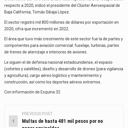
respecto a 2020, indicó el presidente del Clúster Aeroespacial de
Baja California, Tomás Sibaja López.
El gobierno de Estados Unidos anunciará un arancel del 15 % sobre los productos fabricados…
El sector registró mil 800 millones de dólares por exportación en
El Departamento de Agricultura de Estados Unidos (USDA) suspendió el 5 de agosto de 2026…
2020, cifra que incrementó en 2022.
El área que tuvo más crecimiento de este sector fue la de partes y
componentes para aviación comercial: fuselaje, turbinas, partes
de trenes de aterrizaje e interiores de aviones.
Le siguen el de defensa nacional estadounidense, el espacio
(cohetes y satélites), diseño y desarrollo de drones (para vigilancia
y agricultura); cargo aéreo logístico y mantenimiento y
construcción, así como los deportes aéreos extremos.
Con información de
Esquina 32
PREVIOUS POST
Post
Multas de hasta 481 mil pesos por no
navigation