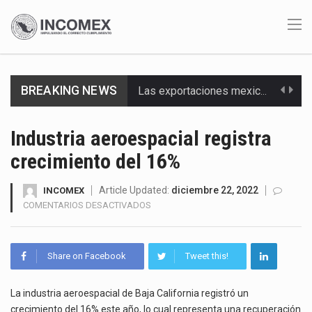
Las exportaciones mexicanas de vehículos ligeros disminuyeron 9.67 % en julio a tasa anual, alcanzando…
BREAKING NEWS
En el primer semestre de 2026, el Servicio de Administración Tributaria (SAT) cobró un total…
Industria aeroespacial registra
La Coalition for a Prosperous America (CPA) solicitó al gobierno de Estados Unidos mantener e…
crecimiento del 16%
Solo el 17.8 % de las empresas en México se considera totalmente preparada para la…
Article Updated:
diciembre 22, 2022
INCOMEX
EN
COMENTARIOS DESACTIVADOS
Ante la suspensión temporal de las inspecciones sanitarias del Departamento de Agricultura de Estados Unidos…
INDUSTRIA
AEROESPACIAL
Los créditos fiscales determinados a empresas IMMEX rara vez nacen de una interpretación equivocada de…
REGISTRA
Share on Facebook
Tweet this!
CRECIMIENTO
DEL
La industria automotriz mexicana concentra más de la mitad de las quejas bajo el Mecanismo…
16%
La industria aeroespacial de Baja California registró un
crecimiento del 16% este año, lo cual representa una recuperación
La inversión fija bruta en México registró un aumento de 1.1% interanual en mayo de…