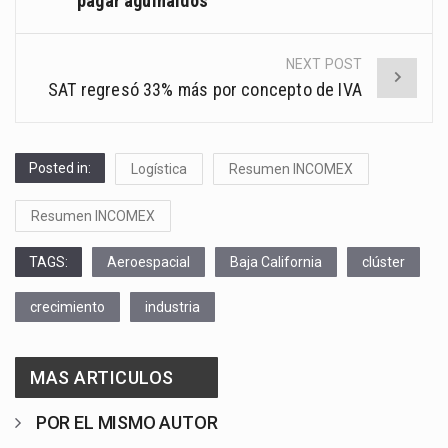
pagar aguinaldos
NEXT POST
SAT regresó 33% más por concepto de IVA
Posted in:
Logística
Resumen INCOMEX
Resumen INCOMEX
TAGS:
Aeroespacial
Baja California
clúster
crecimiento
industria
MAS ARTICULOS
POR EL MISMO AUTOR