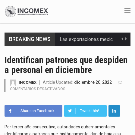
BREAKING NEWS
Las exportaciones mexicanas de vehículos ligeros disminuyeron 9.67 % en julio a tasa anual, alcanzando…
En el primer semestre de 2026, el Servicio de Administración Tributaria (SAT) cobró un total…
Identifican patrones que despiden
a personal en diciembre
La Coalition for a Prosperous America (CPA) solicitó al gobierno de Estados Unidos mantener e…
Solo el 17.8 % de las empresas en México se considera totalmente preparada para la…
Article Updated:
diciembre 20, 2022
INCOMEX
EN
COMENTARIOS DESACTIVADOS
IDENTIFICAN
Ante la suspensión temporal de las inspecciones sanitarias del Departamento de Agricultura de Estados Unidos…
PATRONES
QUE
Los créditos fiscales determinados a empresas IMMEX rara vez nacen de una interpretación equivocada de…
Share on Facebook
Tweet this!
DESPIDEN
A
La industria automotriz mexicana concentra más de la mitad de las quejas bajo el Mecanismo…
PERSONAL
Por tercer año consecutivo, autoridades gubernamentales
EN
identificaron a patrones que, históricamente, dan de baja a su