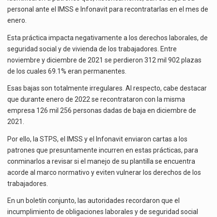
La inversión fija bruta en México registró un aumento de 1.1% interanual en mayo de…
DICIEMBRE
personal ante el IMSS e Infonavit para recontratarlas en el mes de
enero.
El gobierno de Estados Unidos anunciará un arancel del 15 % sobre los productos fabricados…
Esta práctica impacta negativamente a los derechos laborales, de
El Departamento de Agricultura de Estados Unidos (USDA) suspendió el 5 de agosto de 2026…
seguridad social y de vivienda de los trabajadores. Entre
noviembre y diciembre de 2021 se perdieron 312 mil 902 plazas
de los cuales 69.1% eran permanentes.
Esas bajas son totalmente irregulares. Al respecto, cabe destacar
que durante enero de 2022 se recontrataron con la misma
empresa 126 mil 256 personas dadas de baja en diciembre de
2021.
Por ello, la STPS, el IMSS y el Infonavit enviaron cartas a los
patrones que presuntamente incurren en estas prácticas, para
conminarlos a revisar si el manejo de su plantilla se encuentra
acorde al marco normativo y eviten vulnerar los derechos de los
trabajadores.
En un boletín conjunto, las autoridades recordaron que el
incumplimiento de obligaciones laborales y de seguridad social