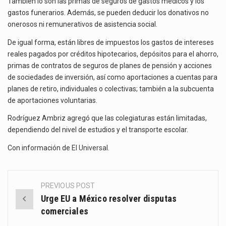
También lo son las primas de seguros de gastos médicos y los
gastos funerarios. Además, se pueden deducir los donativos no
onerosos ni remunerativos de asistencia social.
De igual forma, están libres de impuestos los gastos de intereses
reales pagados por créditos hipotecarios, depósitos para el ahorro,
primas de contratos de seguros de planes de pensión y acciones
de sociedades de inversión, así como aportaciones a cuentas para
planes de retiro, individuales o colectivas; también a la subcuenta
de aportaciones voluntarias.
Rodríguez Ambriz agregó que las colegiaturas están limitadas,
dependiendo del nivel de estudios y el transporte escolar.
Con información de
El Universal
.
PREVIOUS POST
Post
Urge EU a México resolver disputas
navigation
comerciales