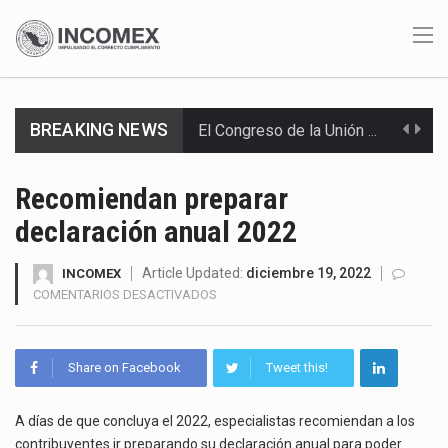
El Congreso de la Unión acumula 17 iniciativas para mejorar el acceso de los jóvenes…
BREAKING NEWS
El 85% de los envíos de aguacate de Michoacán hacia Estados Unidos fueron reactivados tras…
En julio de 2026, la industria automotriz mexicana profundizó sus contracciones. Las exportaciones cayeron 9.7%…
Recomiendan preparar
declaración anual 2022
El superpeso abarata importaciones, pero le resta competitividad a la industria mexicana. Durante muchos años,…
Las exportaciones mexicanas de vehículos ligeros disminuyeron 9.67 % en julio a tasa anual, alcanzando…
Article Updated:
diciembre 19, 2022
INCOMEX
EN
COMENTARIOS DESACTIVADOS
RECOMIENDAN
En el primer semestre de 2026, el Servicio de Administración Tributaria (SAT) cobró un total…
PREPARAR
DECLARACIÓN
La Coalition for a Prosperous America (CPA) solicitó al gobierno de Estados Unidos mantener e…
Share on Facebook
Tweet this!
ANUAL
2022
Solo el 17.8 % de las empresas en México se considera totalmente preparada para la…
A días de que concluya el 2022, especialistas recomiendan a los
contribuyentes ir preparando su declaración anual para poder