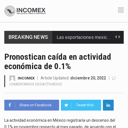
BREAKING NEWS
Las exportaciones mexicanas de vehículos ligeros disminuyeron 9.67 % en julio a tasa anual, alcanzando…
En el primer semestre de 2026, el Servicio de Administración Tributaria (SAT) cobró un total…
Pronostican caída en actividad
económica de 0.1%
La Coalition for a Prosperous America (CPA) solicitó al gobierno de Estados Unidos mantener e…
Solo el 17.8 % de las empresas en México se considera totalmente preparada para la…
Article Updated:
diciembre 20, 2022
INCOMEX
EN
COMENTARIOS DESACTIVADOS
PRONOSTICAN
Ante la suspensión temporal de las inspecciones sanitarias del Departamento de Agricultura de Estados Unidos…
CAÍDA
EN
Los créditos fiscales determinados a empresas IMMEX rara vez nacen de una interpretación equivocada de…
Share on Facebook
Tweet this!
ACTIVIDAD
ECONÓMICA
La industria automotriz mexicana concentra más de la mitad de las quejas bajo el Mecanismo…
DE
La actividad económica en México registraría un descenso del
0.1%
0.1% en noviembre respecto al mes pasado, de acuerdo con el