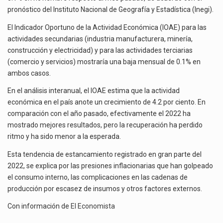
La inversión fija bruta en México registró un aumento de 1.1% interanual en mayo de…
pronóstico del Instituto Nacional de Geografía y Estadística (Inegi).
El gobierno de Estados Unidos anunciará un arancel del 15 % sobre los productos fabricados…
El Indicador Oportuno de la Actividad Económica (IOAE) para las
actividades secundarias (industria manufacturera, minería,
El Departamento de Agricultura de Estados Unidos (USDA) suspendió el 5 de agosto de 2026…
construcción y electricidad) y para las actividades terciarias
(comercio y servicios) mostraría una baja mensual de 0.1% en
ambos casos.
En el análisis interanual, el IOAE estima que la actividad
económica en el país anote un crecimiento de 4.2 por ciento. En
comparación con el año pasado, efectivamente el 2022 ha
mostrado mejores resultados, pero la recuperación ha perdido
ritmo y ha sido menor a la esperada.
Esta tendencia de estancamiento registrado en gran parte del
2022, se explica por las presiones inflacionarias que han golpeado
el consumo interno, las complicaciones en las cadenas de
producción por escasez de insumos y otros factores externos.
Con información de
El Economista