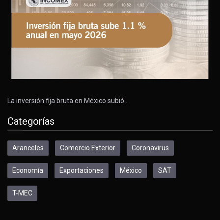
La inversión fija bruta en México subió…
Categorías
Aranceles
Comercio Exterior
Coronavirus
Economía
Exportaciones
México
SAT
T-MEC