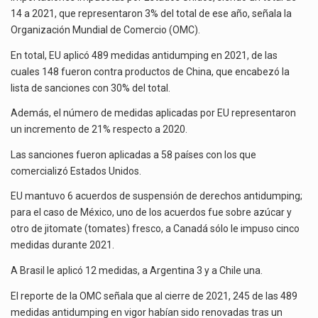
La inversión fija bruta en México registró un aumento de 1.1% interanual en mayo de…
IMPORTACIONES
14 a 2021, que representaron 3% del total de ese año, señala la
Organización Mundial de Comercio (OMC).
El gobierno de Estados Unidos anunciará un arancel del 15 % sobre los productos fabricados…
En total, EU aplicó 489 medidas antidumping en 2021, de las
El Departamento de Agricultura de Estados Unidos (USDA) suspendió el 5 de agosto de 2026…
cuales 148 fueron contra productos de China, que encabezó la
lista de sanciones con 30% del total.
Además, el número de medidas aplicadas por EU representaron
un incremento de 21% respecto a 2020.
Las sanciones fueron aplicadas a 58 países con los que
comercializó Estados Unidos.
EU mantuvo 6 acuerdos de suspensión de derechos antidumping;
para el caso de México, uno de los acuerdos fue sobre azúcar y
otro de jitomate (tomates) fresco, a Canadá sólo le impuso cinco
medidas durante 2021.
A Brasil le aplicó 12 medidas, a Argentina 3 y a Chile una.
El reporte de la OMC señala que al cierre de 2021, 245 de las 489
medidas antidumping en vigor habían sido renovadas tras un