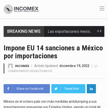
BREAKING NEWS
Las exportaciones mexicanas de vehículos ligeros disminuyeron 9.67 % en julio a tasa anual, alcanzando…
En el primer semestre de 2026, el Servicio de Administración Tributaria (SAT) cobró un total…
Impone EU 14 sanciones a México
por importaciones
La Coalition for a Prosperous America (CPA) solicitó al gobierno de Estados Unidos mantener e…
Solo el 17.8 % de las empresas en México se considera totalmente preparada para la…
Article Updated:
diciembre 19, 2022
INCOMEX
EN
COMENTARIOS DESACTIVADOS
IMPONE
Ante la suspensión temporal de las inspecciones sanitarias del Departamento de Agricultura de Estados Unidos…
EU
14
Los créditos fiscales determinados a empresas IMMEX rara vez nacen de una interpretación equivocada de…
Share on Facebook
Tweet this!
SANCIONES
A
La industria automotriz mexicana concentra más de la mitad de las quejas bajo el Mecanismo…
MÉXICO
México es el octavo país con más medidas antidumping a sus
POR
importaciones impuestas por Estados Unidos, siendo un total de