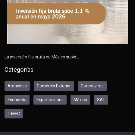
La inversión fija bruta en México subió…
Categorías
Aranceles
Comercio Exterior
Coronavirus
Economía
Exportaciones
México
SAT
T-MEC