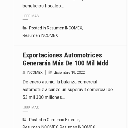
beneficios fiscales…
El secretario de Economía de Mé
LEER MÁS
La reforma que reduce la jornada
Posted in
Resumen INCOMEX
,
El gobierno federal creó mediant
Resumen INCOMEX
Exportaciones Automotrices
Generarán Más De 100 Mil Mdd
INCOMEX
diciembre 19, 2022
De enero a junio, la balanza comercial
automotriz alcanzó un superávit comercial de
53 mil 300 millones…
LEER MÁS
Posted in
Comercio Exterior
,
Resumen INCOMEX
,
Resumen INCOMEX