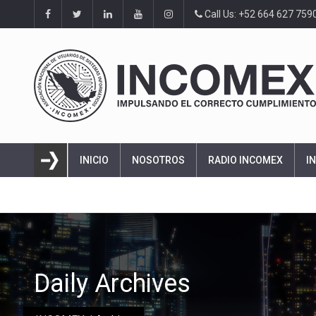
Call Us: +52 664 627 759
INICIO
NOSOTROS
RADIO INCOMEX
I
Daily Archives