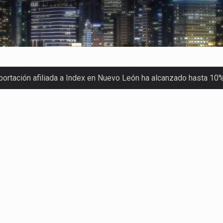
xportación afiliada a Index en Nuevo León ha alcanzado hasta 10
s parques industriales —absorción, ocupación y metros cuadrado
o con Estados Unidos alcanzó 102,581 millones de dólares (mdd
Administrativa (TFJA), a través de su Segunda Sala Regional en…
ha procesado la devolución de aproximadamente 100,000 millon
stra un proceso de precarización sin señales de mejora, según 
imex) proyecta una inversión total de 6,402.2 millones de dól