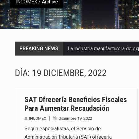
INCOMEX
/
Archive
BREAKING NEWS
La industria manufacturera de e
Las métricas tradicionales de lo
DÍA:
19 DICIEMBRE, 2022
El superávit comercial de Méxic
El Tribunal Federal de Justicia 
SAT Ofrecería Beneficios Fiscales
El Gobierno de Estados Unidos 
Para Aumentar Recaudación
INCOMEX
diciembre 19, 2022
El mercado laboral mexicano mue
Según especialistas, el Servicio de
La Cámara Minera de México (Cam
Administración Tributaria (SAT) ofrecería