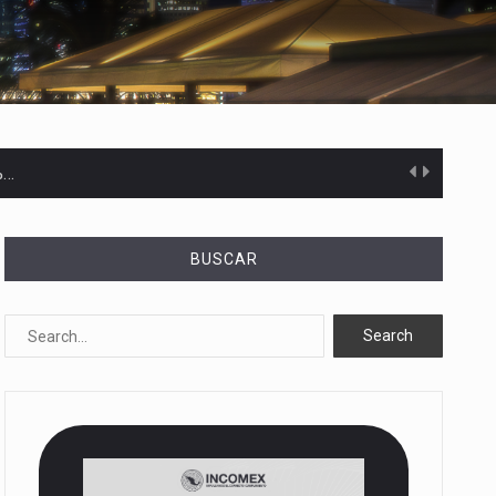
%…
s desarrollados— resultan insuficientes…
BUSCAR
) en…
es de dólares…
el…
ares…