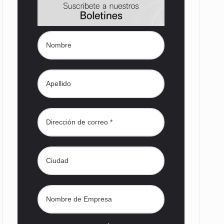
con…
es, instancia…