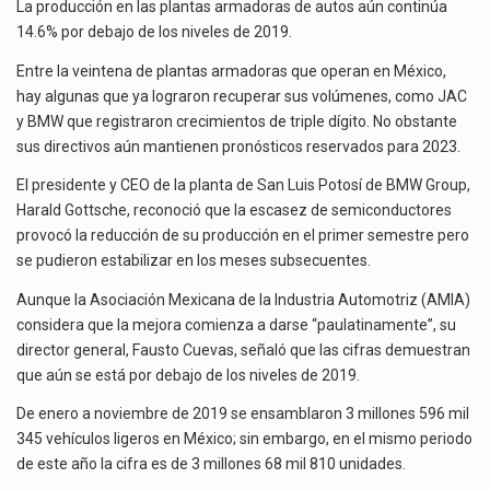
PESE
El superávit comercial de México con Estados Unidos alcanzó 102,581 millones de dólares (mdd) en…
La producción en las plantas armadoras de autos aún continúa
A
14.6% por debajo de los niveles de 2019.
ESCASEZ
El Tribunal Federal de Justicia Administrativa (TFJA), a través de su Segunda Sala Regional en…
Entre la veintena de plantas armadoras que operan en México,
DE
hay algunas que ya lograron recuperar sus volúmenes, como JAC
CHIPS
Los créditos fiscales determinados a empresas IMMEX rara vez nacen de una interpretación equivocada de…
y BMW que registraron crecimientos de triple dígito. No obstante
sus directivos aún mantienen pronósticos reservados para 2023.
El presidente y CEO de la planta de San Luis Potosí de BMW Group,
Harald Gottsche, reconoció que la escasez de semiconductores
provocó la reducción de su producción en el primer semestre pero
se pudieron estabilizar en los meses subsecuentes.
Aunque la Asociación Mexicana de la Industria Automotriz (AMIA)
considera que la mejora comienza a darse “paulatinamente”, su
director general, Fausto Cuevas, señaló que las cifras demuestran
que aún se está por debajo de los niveles de 2019.
De enero a noviembre de 2019 se ensamblaron 3 millones 596 mil
345 vehículos ligeros en México; sin embargo, en el mismo periodo
de este año la cifra es de 3 millones 68 mil 810 unidades.