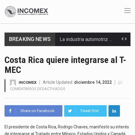
BREAKING NEWS
La industria automotriz mexicana concentra más de la mitad de las quejas bajo el Mecanismo…
La inversión fija bruta en México registró un aumento de 1.1% interanual en mayo de…
Costa Rica quiere integrarse al T-
MEC
El gobierno de Estados Unidos anunciará un arancel del 15 % sobre los productos fabricados…
El Departamento de Agricultura de Estados Unidos (USDA) suspendió el 5 de agosto de 2026…
Article Updated:
diciembre 14, 2022
INCOMEX
EN
COMENTARIOS DESACTIVADOS
COSTA
El derecho a la previsibilidad de los horarios de trabajo en turnos rotativos podría ser…
RICA
QUIERE
La industria manufacturera de exportación afiliada a Index en Nuevo León ha alcanzado hasta 10%…
Share on Facebook
Tweet this!
INTEGRARSE
AL
Las métricas tradicionales de los parques industriales —absorción, ocupación y metros cuadrados desarrollados— resultan insuficientes…
T-
El presidente de Costa Rica, Rodrigo Chaves, manifestó su interés
MEC
de integrarse al Tratado entre México, Estados Unidos y Canadá