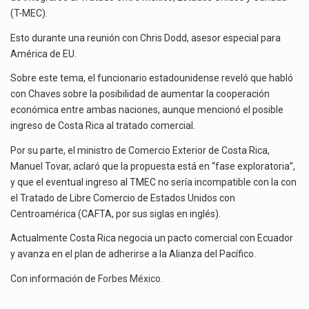
El superávit comercial de México con Estados Unidos alcanzó 102,581 millones de dólares (mdd) en…
(T-MEC).
El Tribunal Federal de Justicia Administrativa (TFJA), a través de su Segunda Sala Regional en…
Esto durante una reunión con Chris Dodd, asesor especial para
América de EU.
Los créditos fiscales determinados a empresas IMMEX rara vez nacen de una interpretación equivocada de…
Sobre este tema, el funcionario estadounidense reveló que habló
con Chaves sobre la posibilidad de aumentar la cooperación
económica entre ambas naciones, aunque mencionó el posible
ingreso de Costa Rica al tratado comercial.
Por su parte, el ministro de Comercio Exterior de Costa Rica,
Manuel Tovar, aclaró que la propuesta está en “fase exploratoria”,
y que el eventual ingreso al TMEC no sería incompatible con la con
el Tratado de Libre Comercio de Estados Unidos con
Centroamérica (CAFTA, por sus siglas en inglés).
Actualmente Costa Rica negocia un pacto comercial con Ecuador
y avanza en el plan de adherirse a la Alianza del Pacífico.
Con información de
Forbes México
.