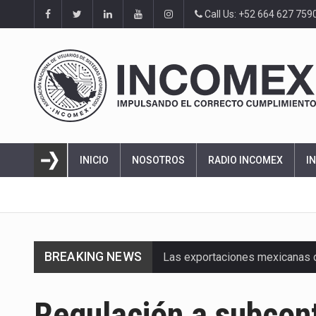
Call Us: +52 664 627 759
INICIO
NOSOTROS
RADIO INCOMEX
I
BREAKING NEWS
Las exportaciones mexicanas de
En el primer semestre de 2026, 
Regulación a subcon