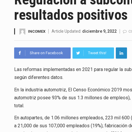
La Coalition for a Prosperous 
resultados positivos
Solo el 17.8 % de las empresa
Ante la suspensión temporal d
Article Updated:
diciembre 9, 2022
INCOMEX
C
Los créditos fiscales determi
Share on Facebook
Tweet this!
La industria automotriz mexic
Las reformas implementadas en 2021 para regular la sub
La inversión fija bruta en Méx
según diferentes datos.
El gobierno de Estados Unidos 
En la industria automotriz, El Censo Económico 2019 most
El Departamento de Agricultur
automotriz posee 93% de sus 1.3 millones de empleos), l
total.
En autopartes, de 1.06 millones empleados, 223 mil 600 (
a 21,000 de sus 107,000 empleados (19%); fabricación d