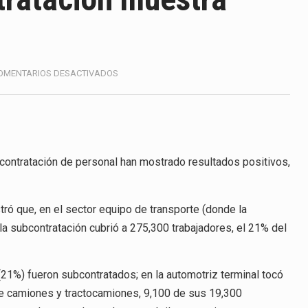
America (CPA) solicitó al gobierno de Estados Unidos mantener 
s en México se considera totalmente preparada para la…
e las inspecciones sanitarias del Departamento de Agricultura 
EN
OMENTARIOS DESACTIVADOS
REGULACIÓN
nados a empresas IMMEX rara vez nacen de una interpretación 
A
SUBCONTRATACIÓN
MUESTRA
ana concentra más de la mitad de las quejas bajo el Mecanismo…
RESULTADOS
POSITIVOS
contratación de personal han mostrado resultados positivos,
ico registró un aumento de 1.1% interanual en mayo de…
anunciará un arancel del 15 % sobre los productos fabricados…
ró que, en el sector equipo de transporte (donde la
a de Estados Unidos (USDA) suspendió el 5 de agosto de 2026…
a subcontratación cubrió a 275,300 trabajadores, el 21% del
21%) fueron subcontratados; en la automotriz terminal tocó
e camiones y tractocamiones, 9,100 de sus 19,300