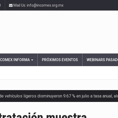
0
Mail Us: info@incomex.org.mx
NCOMEX INFORMA
PRÓXIMOS EVENTOS
WEBINARS PASAD
 vehículos ligeros disminuyeron 9.67 % en julio a tasa anual, 
el Servicio de Administración Tributaria (SAT) cobró un total…
tratación muestra