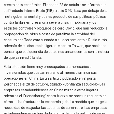
El gobierno de Estados Unidos anunciará un arancel del 15 % sobre los productos fabricados…
crecimiento económico. El pasado 23 de octubre se informó que
su Producto Interno Bruto (PIB) creció 3.9%, tasa por debajo de la
El Departamento de Agricultura de Estados Unidos (USDA) suspendió el 5 de agosto de 2026…
meta gubernamental y que es producto de sus políticas públicas
contra la libre empresa, una severa crisis inmobiliaria y los
Las exportaciones mexicanas de vehículos ligeros disminuyeron 9.67 % en julio a tasa anual, alcanzando…
estrictos controles y bloqueos de cero-Covid, que han reducido la
propagación del virus a costa de paralizar la actividad del
consumidor. Todo esto sumado a su acercamiento a Rusia e Irán,
además de su discurso beligerante contra Taiwan, que nos hace
pensar que cualquier día de estos nos amanecemos con la noticia
de que ya invadió la isla.
Esta situación tiene muy preocupados a empresarios e
inversionistas que buscan retirar, o al menos disminuir sus
operaciones en China. En un artículo publicado en el portal
Zerohedge el 28 de octubre, titulado «Confianza sacudida:» Las
empresas estadounidenses en China miran a otros lugares
mientras el ‘Friendshoring’ cobra fuerza, se hace un recuento de
cómo se ha fracturado la economía global a medida que surge la
necesidad de reajustar las cadenas de suministro. Las empresas
estadounidenses se han dado cuenta de que la política de cero-