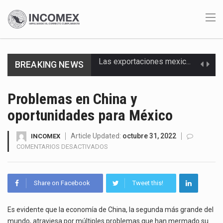
BREAKING NEWS
En el primer semestre de 2026, el Servicio de Administración Tributaria (SAT) cobró un total…
La Coalition for a Prosperous America (CPA) solicitó al gobierno de Estados Unidos mantener e…
Problemas en China y
oportunidades para México
Solo el 17.8 % de las empresas en México se considera totalmente preparada para la…
Ante la suspensión temporal de las inspecciones sanitarias del Departamento de Agricultura de Estados Unidos…
Article Updated:
octubre 31, 2022
INCOMEX
EN
COMENTARIOS DESACTIVADOS
PROBLEMAS
Los créditos fiscales determinados a empresas IMMEX rara vez nacen de una interpretación equivocada de…
EN
CHINA
La industria automotriz mexicana concentra más de la mitad de las quejas bajo el Mecanismo…
Share on Facebook
Tweet this!
Y
OPORTUNIDADES
La inversión fija bruta en México registró un aumento de 1.1% interanual en mayo de…
PARA
Es evidente que la economía de China, la segunda más grande del
MÉXICO
mundo, atraviesa por múltiples problemas que han mermado su