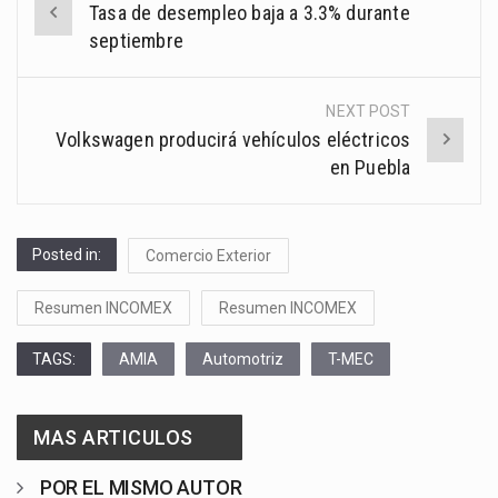
Tasa de desempleo baja a 3.3% durante
navigation
septiembre
NEXT POST
Volkswagen producirá vehículos eléctricos
en Puebla
Posted in:
Comercio Exterior
Resumen INCOMEX
Resumen INCOMEX
TAGS:
AMIA
Automotriz
T-MEC
MAS ARTICULOS
POR EL MISMO AUTOR