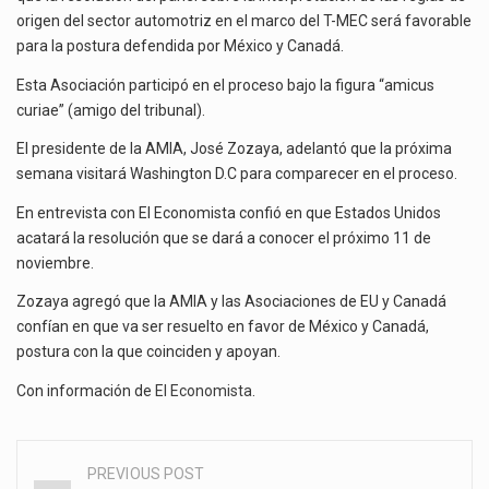
EN
La reforma que reduce la jornada laboral a 40 horas semanales omitió precisar su aplicación…
origen del sector automotriz en el marco del T-MEC será favorable
PANEL
para la postura defendida por México y Canadá.
AUTOMOTRIZ
El gobierno federal creó mediante decreto la Oficina Presidencial para la Promoción de Inversiones, instancia…
Esta Asociación participó en el proceso bajo la figura “amicus
curiae” (amigo del tribunal).
El presidente de la AMIA, José Zozaya, adelantó que la próxima
semana visitará Washington D.C para comparecer en el proceso.
En entrevista con El Economista confió en que Estados Unidos
acatará la resolución que se dará a conocer el próximo 11 de
noviembre.
Zozaya agregó que la AMIA y las Asociaciones de EU y Canadá
confían en que va ser resuelto en favor de México y Canadá,
postura con la que coinciden y apoyan.
Con información de
El Economista
.
PREVIOUS POST
Post