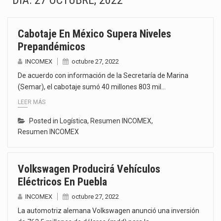
DÍA:
27 OCTUBRE, 2022
El superávit comercial de México con Estados Unidos alcanzó 102,581 millones de dólares (mdd) en…
Cabotaje En México Supera Niveles
El Tribunal Federal de Justicia Administrativa (TFJA), a través de su Segunda Sala Regional en…
Prepandémicos
El Gobierno de Estados Unidos ha procesado la devolución de aproximadamente 100,000 millones de dólares…
INCOMEX
octubre 27, 2022
De acuerdo con información de la Secretaría de Marina
El mercado laboral mexicano muestra un proceso de precarización sin señales de mejora, según el…
(Semar), el cabotaje sumó 40 millones 803 mil…
LEER MÁS
La Cámara Minera de México (Camimex) proyecta una inversión total de 6,402.2 millones de dólares…
Posted in
Logística
,
Resumen INCOMEX
,
El secretario de Economía de México, Marcelo Ebrard Casaubon, sostuvo una reunión de trabajo con…
Resumen INCOMEX
La reforma que reduce la jornada laboral a 40 horas semanales omitió precisar su aplicación…
Volkswagen Producirá Vehículos
El gobierno federal creó mediante decreto la Oficina Presidencial para la Promoción de Inversiones, instancia…
Eléctricos En Puebla
INCOMEX
octubre 27, 2022
La automotriz alemana Volkswagen anunció una inversión