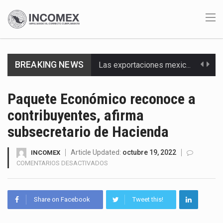
Las exportaciones mexicanas de vehículos ligeros disminuyeron 9.67 % en julio a tasa anual, alcanzando…
BREAKING NEWS
En el primer semestre de 2026, el Servicio de Administración Tributaria (SAT) cobró un total…
La Coalition for a Prosperous America (CPA) solicitó al gobierno de Estados Unidos mantener e…
Paquete Económico reconoce a
contribuyentes, afirma
Solo el 17.8 % de las empresas en México se considera totalmente preparada para la…
subsecretario de Hacienda
Ante la suspensión temporal de las inspecciones sanitarias del Departamento de Agricultura de Estados Unidos…
Article Updated:
octubre 19, 2022
INCOMEX
Los créditos fiscales determinados a empresas IMMEX rara vez nacen de una interpretación equivocada de…
EN
COMENTARIOS DESACTIVADOS
PAQUETE
La industria automotriz mexicana concentra más de la mitad de las quejas bajo el Mecanismo…
ECONÓMICO
RECONOCE
Share on Facebook
Tweet this!
La inversión fija bruta en México registró un aumento de 1.1% interanual en mayo de…
A
CONTRIBUYENTES,