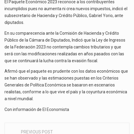
AFIRMA
El Paquete Económico 2023 reconoce a los contribuyentes
El gobierno de Estados Unidos anunciará un arancel del 15 % sobre los productos fabricados…
SUBSECRETARIO
incumplidos pues no aumenta ni crea nuevos impuestos, indicó el
DE
subsecretario de Hacienda y Crédito Público, Gabriel Yorio, ante
El Departamento de Agricultura de Estados Unidos (USDA) suspendió el 5 de agosto de 2026…
HACIENDA
diputados.
En su comparecencia ante la Comisión de Hacienda y Crédito
Público de la Cámara de Diputados, Indicó que la Ley de Ingresos
de la Federación 2023 no contempla cambios tributarios y que
será con las modificaciones realizadas en años pasados con las
que se continuará la lucha contra la evasión fiscal.
Afirmó que el paquete es prudente con los datos económicos que
se han observado y las estimaciones puestas en los Criterios
Generales de Política Económica se basaron en escenarios
realistas, conforme a lo que vive el país y la coyuntura económica
a nivel mundial.
Con información de
El Economista
PREVIOUS POST