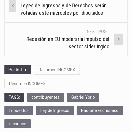
Post
Leyes de Ingresos y de Derechos serán
navigation
votadas este miércoles por diputados
NEXT POST
Recesión en EU moderaría impulso del
sector siderúrgico
Posted in:
Resumen INCOMEX
Resumen INCOMEX
TAGS:
contribuyentes
Gabriel Yorio
Impuestos
Ley de Ingresos
Paquete Económico
reconoce