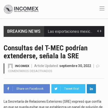
BREAKING NEWS
Las exportaciones mexicanas de vehículos ligeros disminuyeron 9.67 % en julio a tasa anual, alcanzando…
En el primer semestre de 2026, el Servicio de Administración Tributaria (SAT) cobró un total…
Consultas del T-MEC podrían
extenderse, señala la SRE
La Coalition for a Prosperous America (CPA) solicitó al gobierno de Estados Unidos mantener e…
Solo el 17.8 % de las empresas en México se considera totalmente preparada para la…
Article Updated:
septiembre 30, 2022
INCOMEX
EN
COMENTARIOS DESACTIVADOS
CONSULTAS
Ante la suspensión temporal de las inspecciones sanitarias del Departamento de Agricultura de Estados Unidos…
DEL
T-
Los créditos fiscales determinados a empresas IMMEX rara vez nacen de una interpretación equivocada de…
Share on Facebook
Tweet this!
MEC
PODRÍAN
La industria automotriz mexicana concentra más de la mitad de las quejas bajo el Mecanismo…
EXTENDERSE,
La Secretaría de Relaciones Exteriores (SRE) expresó que confía
SEÑALA
en que se pueda evitar que se establezca un panel de solución de