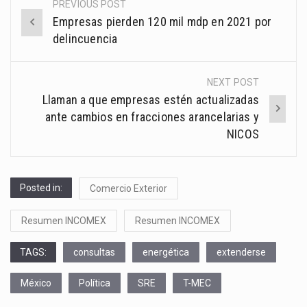
PREVIOUS POST
Post
Empresas pierden 120 mil mdp en 2021 por
navigation
delincuencia
NEXT POST
Llaman a que empresas estén actualizadas
ante cambios en fracciones arancelarias y
NICOS
Posted in:
Comercio Exterior
Resumen INCOMEX
Resumen INCOMEX
TAGS:
consultas
energética
extenderse
México
Política
SRE
T-MEC