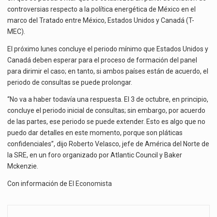
La inversión fija bruta en México registró un aumento de 1.1% interanual en mayo de…
LA
controversias respecto a la política energética de México en el
SRE
marco del Tratado entre México, Estados Unidos y Canadá (T-
El gobierno de Estados Unidos anunciará un arancel del 15 % sobre los productos fabricados…
MEC).
El Departamento de Agricultura de Estados Unidos (USDA) suspendió el 5 de agosto de 2026…
El próximo lunes concluye el periodo mínimo que Estados Unidos y
Canadá deben esperar para el proceso de formación del panel
para dirimir el caso; en tanto, si ambos países están de acuerdo, el
periodo de consultas se puede prolongar.
“No va a haber todavía una respuesta. El 3 de octubre, en principio,
concluye el periodo inicial de consultas; sin embargo, por acuerdo
de las partes, ese periodo se puede extender. Esto es algo que no
puedo dar detalles en este momento, porque son pláticas
confidenciales”, dijo Roberto Velasco, jefe de América del Norte de
la SRE, en un foro organizado por Atlantic Council y Baker
Mckenzie.
Con información de
El Economista