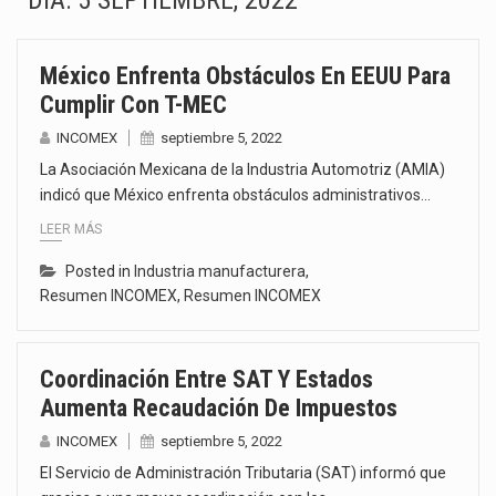
DÍA:
5 SEPTIEMBRE, 2022
El superávit comercial de México con Estados Unidos alcanzó 102,581 millones de dólares (mdd) en…
México Enfrenta Obstáculos En EEUU Para
El Tribunal Federal de Justicia Administrativa (TFJA), a través de su Segunda Sala Regional en…
Cumplir Con T-MEC
El Gobierno de Estados Unidos ha procesado la devolución de aproximadamente 100,000 millones de dólares…
INCOMEX
septiembre 5, 2022
La Asociación Mexicana de la Industria Automotriz (AMIA)
El mercado laboral mexicano muestra un proceso de precarización sin señales de mejora, según el…
indicó que México enfrenta obstáculos administrativos…
LEER MÁS
La Cámara Minera de México (Camimex) proyecta una inversión total de 6,402.2 millones de dólares…
Posted in
Industria manufacturera
,
El secretario de Economía de México, Marcelo Ebrard Casaubon, sostuvo una reunión de trabajo con…
Resumen INCOMEX
,
Resumen INCOMEX
La reforma que reduce la jornada laboral a 40 horas semanales omitió precisar su aplicación…
Coordinación Entre SAT Y Estados
El gobierno federal creó mediante decreto la Oficina Presidencial para la Promoción de Inversiones, instancia…
Aumenta Recaudación De Impuestos
INCOMEX
septiembre 5, 2022
El Servicio de Administración Tributaria (SAT) informó que