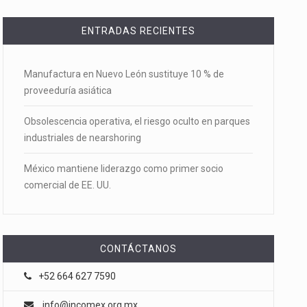
ENTRADAS RECIENTES
Manufactura en Nuevo León sustituye 10 % de
proveeduría asiática
Obsolescencia operativa, el riesgo oculto en parques
industriales de nearshoring
México mantiene liderazgo como primer socio
comercial de EE. UU.
CONTÁCTANOS
+52 664 627 7590
info@incomex.org.mx