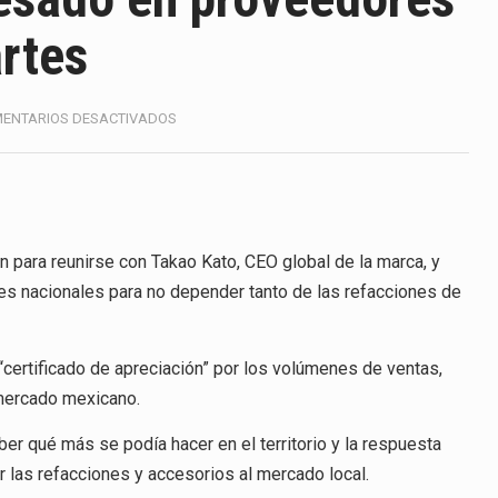
ico con Estados Unidos alcanzó 102,581 millones de dólares (m
rtes
 Administrativa (TFJA), a través de su Segunda Sala Regional en…
 ha procesado la devolución de aproximadamente 100,000 millo
EN
ENTARIOS DESACTIVADOS
MITSUBISHI
uestra un proceso de precarización sin señales de mejora, segú
ESTÁ
INTERESADO
EN
amimex) proyecta una inversión total de 6,402.2 millones de dó
PROVEEDORES
MEXICANOS
ón para reunirse con Takao Kato, CEO global de la marca, y
México, Marcelo Ebrard Casaubon, sostuvo una reunión de trabaj
DE
es nacionales para no depender tanto de las refacciones de
AUTOPARTES
da laboral a 40 horas semanales omitió precisar su aplicación…
nte decreto la Oficina Presidencial para la Promoción de Inversi
“certificado de apreciación” por los volúmenes de ventas,
 mercado mexicano.
ber qué más se podía hacer en el territorio y la respuesta
 las refacciones y accesorios al mercado local.