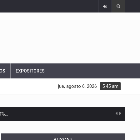
OS
EXPOSITORES
jue, agosto 6, 2026
5:45 am
10%…
Las métricas tradicionales de los parques industriales —absorción, ocupación y metros cuadrados desarrollados— resultan insuficientes…
BUSCAR