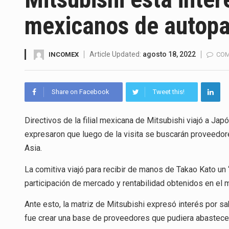
El superávit comercial de Méx
mexicanos de autopa
El Tribunal Federal de Justicia
El Gobierno de Estados Unidos
Article Updated:
agosto 18, 2022
INCOMEX
COM
El mercado laboral mexicano m
Share on Facebook
Tweet this!
La Cámara Minera de México (C
Directivos de la filial mexicana de Mitsubishi viajó a Jap
El secretario de Economía de 
expresaron que luego de la visita se buscarán proveedor
La reforma que reduce la jorna
Asia.
El gobierno federal creó media
La comitiva viajó para recibir de manos de Takao Kato un 
participación de mercado y rentabilidad obtenidos en el
Ante esto, la matriz de Mitsubishi expresó interés por sa
fue crear una base de proveedores que pudiera abastecer