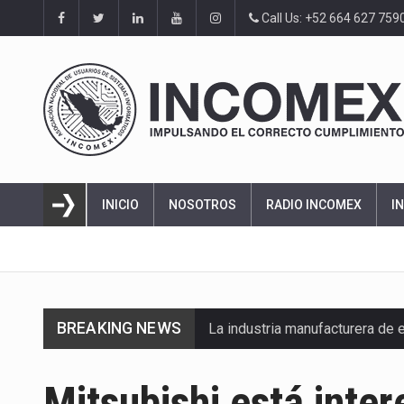
Call Us: +52 664 627 759
INICIO
NOSOTROS
RADIO INCOMEX
I
BREAKING NEWS
La industria manufacturera de 
Mitsubishi está inte