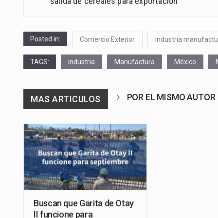
salida de cereales para exportación
Posted in:
Comercio Exterior
Industria manufactu
TAGS:
industria
Manufactura
México
POR EL MISMO AUTOR
MAS ARTICULOS
Buscan que Garita de Otay
II funcione para