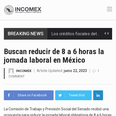
BREAKING NEWS
Los créditos fiscales determinados a empresas IMMEX rara vez nacen de una interpretación equivocada de…
La industria automotriz mexicana concentra más de la mitad de las quejas bajo el Mecanismo…
Buscan reducir de 8 a 6 horas la
jornada laboral en México
La inversión fija bruta en México registró un aumento de 1.1% interanual en mayo de…
El gobierno de Estados Unidos anunciará un arancel del 15 % sobre los productos fabricados…
Article Updated:
junio 22, 2023
INCOMEX
1
COMMENT
El Departamento de Agricultura de Estados Unidos (USDA) suspendió el 5 de agosto de 2026…
El derecho a la previsibilidad de los horarios de trabajo en turnos rotativos podría ser…
Share on Facebook
Tweet this!
La industria manufacturera de exportación afiliada a Index en Nuevo León ha alcanzado hasta 10%…
La Comisión de Trabajo y Previsión Social del Senado recibió una
propuesta para reducir la jornada laboral obligatoria de 8 a 6 horas