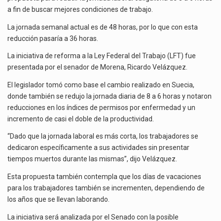
Las métricas tradicionales de los parques industriales —absorción, ocupación y metros cuadrados desarrollados— resultan insuficientes…
a fin de buscar mejores condiciones de trabajo.
El superávit comercial de México con Estados Unidos alcanzó 102,581 millones de dólares (mdd) en…
La jornada semanal actual es de 48 horas, por lo que con esta
reducción pasaría a 36 horas.
El Tribunal Federal de Justicia Administrativa (TFJA), a través de su Segunda Sala Regional en…
La iniciativa de reforma a la Ley Federal del Trabajo (LFT) fue
presentada por el senador de Morena, Ricardo Velázquez.
El legislador tomó como base el cambio realizado en Suecia,
donde también se redujo la jornada diaria de 8 a 6 horas y notaron
reducciones en los índices de permisos por enfermedad y un
incremento de casi el doble de la productividad.
“Dado que la jornada laboral es más corta, los trabajadores se
dedicaron específicamente a sus actividades sin presentar
tiempos muertos durante las mismas”, dijo Velázquez.
Esta propuesta también contempla que los días de vacaciones
para los trabajadores también se incrementen, dependiendo de
los años que se llevan laborando.
La iniciativa será analizada por el Senado con la posible