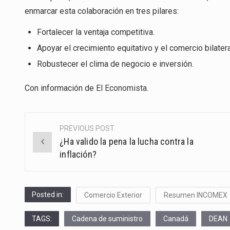
enmarcar esta colaboración en tres pilares:
Fortalecer la ventaja competitiva.
Apoyar el crecimiento equitativo y el comercio bilatera
Robustecer el clima de negocio e inversión.
Con información de
El Economista
.
PREVIOUS POST
Post
¿Ha valido la pena la lucha contra la
navigation
inflación?
Posted in:
Comercio Exterior
Resumen INCOMEX
TAGS:
Cadena de suministro
Canadá
DEAN