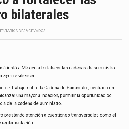
America (CPA) solicitó al gobierno de Estados Unidos mantener 
o bilaterales
s en México se considera totalmente preparada para la…
e las inspecciones sanitarias del Departamento de Agricultura 
EN
ENTARIOS DESACTIVADOS
CANADÁ
nados a empresas IMMEX rara vez nacen de una interpretación 
INSTA
A
MÉXICO
ana concentra más de la mitad de las quejas bajo el Mecanismo…
A
FORTALECER
dá instó a México a fortalecer las cadenas de suministro
ico registró un aumento de 1.1% interanual en mayo de…
LAS
mayor resiliencia.
CADENAS
anunciará un arancel del 15 % sobre los productos fabricados…
DE
po de Trabajo sobre la Cadena de Suministro, centrado en
SUMINISTRO
a de Estados Unidos (USDA) suspendió el 5 de agosto de 2026…
alcanzar una mayor alineación, permitir la oportunidad de
BILATERALES
ncia de la cadena de suministro.
tro prestando atención a cuestiones transversales como el
e reglamentación.