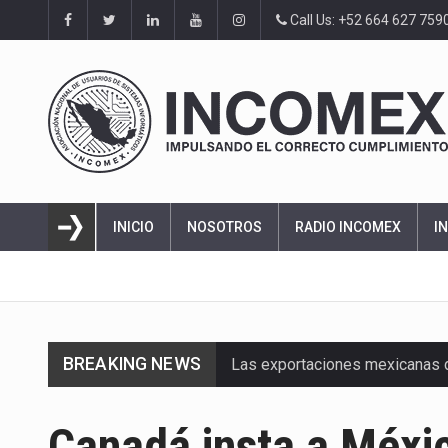
Call Us: +52 664 627 759
INICIO
NOSOTROS
RADIO INCOMEX
I
BREAKING NEWS
Las exportaciones mexicanas de
En el primer semestre de 2026, 
Canadá insta a Méxic