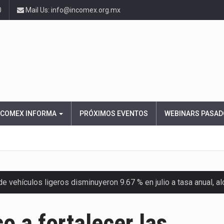
0
Mail Us: info@incomex.org.mx
NCOMEX INFORMA
PRÓXIMOS EVENTOS
WEBINARS PASAD
 vehículos ligeros disminuyeron 9.67 % en julio a tasa anual, 
el Servicio de Administración Tributaria (SAT) cobró un total…
o a fortalecer las