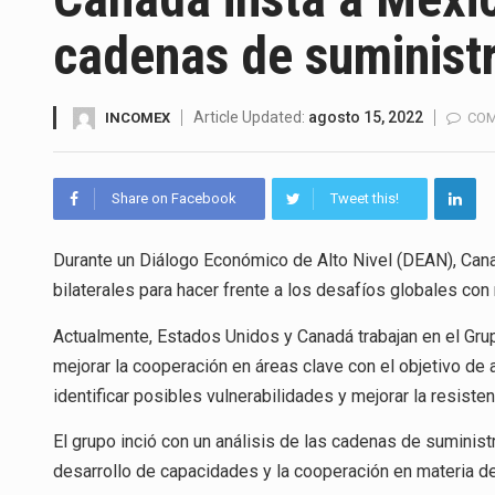
La Coalition for a Prosperous 
cadenas de suministr
Solo el 17.8 % de las empresa
Ante la suspensión temporal d
Article Updated:
agosto 15, 2022
INCOMEX
COM
Los créditos fiscales determi
Share on Facebook
Tweet this!
La industria automotriz mexic
Durante un Diálogo Económico de Alto Nivel (DEAN), Cana
La inversión fija bruta en Méx
bilaterales para hacer frente a los desafíos globales con 
El gobierno de Estados Unidos 
Actualmente, Estados Unidos y Canadá trabajan en el Gru
El Departamento de Agricultur
mejorar la cooperación en áreas clave con el objetivo de 
identificar posibles vulnerabilidades y mejorar la resiste
El grupo inció con un análisis de las cadenas de suminis
desarrollo de capacidades y la cooperación en materia d