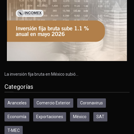
La inversión fija bruta en México subió…
Categorías
Aranceles
Comercio Exterior
Coronavirus
Economía
Exportaciones
México
SAT
T-MEC