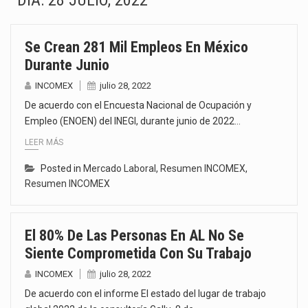
DÍA:
28 JULIO, 2022
El gobierno de Estados Unidos anunciará un arancel del 15 % sobre los productos fabricados…
Se Crean 281 Mil Empleos En México
El Departamento de Agricultura de Estados Unidos (USDA) suspendió el 5 de agosto de 2026…
Durante Junio
El derecho a la previsibilidad de los horarios de trabajo en turnos rotativos podría ser…
INCOMEX
julio 28, 2022
De acuerdo con el Encuesta Nacional de Ocupación y
La industria manufacturera de exportación afiliada a Index en Nuevo León ha alcanzado hasta 10%…
Empleo (ENOEN) del INEGI, durante junio de 2022…
LEER MÁS
Las métricas tradicionales de los parques industriales —absorción, ocupación y metros cuadrados desarrollados— resultan insuficientes…
Posted in
Mercado Laboral
,
Resumen INCOMEX
,
El superávit comercial de México con Estados Unidos alcanzó 102,581 millones de dólares (mdd) en…
Resumen INCOMEX
El Tribunal Federal de Justicia Administrativa (TFJA), a través de su Segunda Sala Regional en…
El 80% De Las Personas En AL No Se
El Gobierno de Estados Unidos ha procesado la devolución de aproximadamente 100,000 millones de dólares…
Siente Comprometida Con Su Trabajo
INCOMEX
julio 28, 2022
De acuerdo con el informe El estado del lugar de trabajo