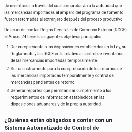
El superávit comercial de México con Estados Unidos alcanzó 102,581 millones de dólares (mdd) en…
SABER
de inventarios a través del cual comprobarán a la autoridad que
las mercancías importadas al amparo del programa de fomento
El Tribunal Federal de Justicia Administrativa (TFJA), a través de su Segunda Sala Regional en…
fueron retornadas al extranjero después del proceso productivo.
Los créditos fiscales determinados a empresas IMMEX rara vez nacen de una interpretación equivocada de…
De acuerdo con las Reglas Generales de Comercio Exterior (RGCE),
el Anexo 24 tiene los siguientes objetivos principales:
Dar cumplimiento a las disposiciones establecidas en la Ley, su
Reglamento y las RGCE en lo relativo al control de inventarios
de las mercancías importadas temporalmente.
Ser un instrumento para la comprobación de los retornos de
las mercancías importadas temporalmente y control de
mercancías pendientes de retorno.
Generar reportes que permitan dar cumplimiento a los
requerimientos de información establecidos en las
disposiciones aduaneras y de la propia autoridad.
¿Quiénes están obligados a contar con un
Sistema Automatizado de Control de