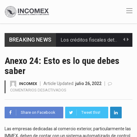
BREAKING NEWS
La industria automotriz mexicana concentra más de la mitad de las quejas bajo el Mecanismo…
La inversión fija bruta en México registró un aumento de 1.1% interanual en mayo de…
Anexo 24: Esto es lo que debes
saber
El gobierno de Estados Unidos anunciará un arancel del 15 % sobre los productos fabricados…
El Departamento de Agricultura de Estados Unidos (USDA) suspendió el 5 de agosto de 2026…
Article Updated:
julio 26, 2022
INCOMEX
EN
COMENTARIOS DESACTIVADOS
ANEXO
El derecho a la previsibilidad de los horarios de trabajo en turnos rotativos podría ser…
24:
ESTO
La industria manufacturera de exportación afiliada a Index en Nuevo León ha alcanzado hasta 10%…
Share on Facebook
Tweet this!
ES
LO
Las métricas tradicionales de los parques industriales —absorción, ocupación y metros cuadrados desarrollados— resultan insuficientes…
QUE
Las empresas dedicadas al comercio exterior, particularmente las
DEBES
IMMEX, deben de contar con un sistema automatizado de control