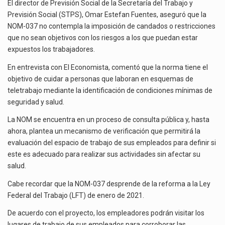
DE
El director de Previsión Social de la Secretaría del Trabajo y
SEGURIDAD
El gobierno de Estados Unidos anunciará un arancel del 15 % sobre los productos fabricados…
Previsión Social (STPS), Omar Estefan Fuentes, aseguró que la
Y
NOM-037 no contempla la imposición de candados o restricciones
SALUD
El Departamento de Agricultura de Estados Unidos (USDA) suspendió el 5 de agosto de 2026…
que no sean objetivos con los riesgos a los que puedan estar
EN
expuestos los trabajadores.
EL
TELETRABAJO
En entrevista con El Economista, comentó que la norma tiene el
objetivo de cuidar a personas que laboran en esquemas de
teletrabajo mediante la identificación de condiciones mínimas de
seguridad y salud.
La NOM se encuentra en un proceso de consulta pública y, hasta
ahora, plantea un mecanismo de verificación que permitirá la
evaluación del espacio de trabajo de sus empleados para definir si
este es adecuado para realizar sus actividades sin afectar su
salud.
Cabe recordar que la NOM-037 desprende de la reforma a la Ley
Federal del Trabajo (LFT) de enero de 2021.
De acuerdo con el proyecto, los empleadores podrán visitar los
lugares de trabajo de sus empleados para corroborar las