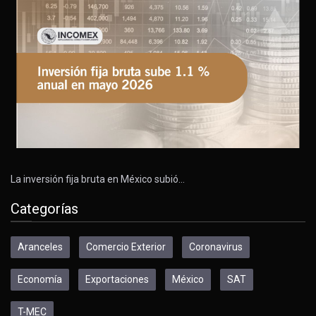
La inversión fija bruta en México subió…
Categorías
Aranceles
Comercio Exterior
Coronavirus
Economía
Exportaciones
México
SAT
T-MEC