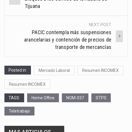
navigation
Tijuana
NEXT POST
PACIC contempla más suspensiones
arancelarias y contención de precios de
transporte de mercancías
Posted in:
Mercado Laboral
Resumen INCOMEX
Resumen INCOMEX
TAGS:
Home Office
NOM-037
STPS
Teletrabajo
MAS ARTICULOS