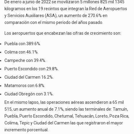
ASA
El Tribunal Federal de Justicia Administrativa (TFJA), a través de su Segunda Sala Regional en…
De enero a junio de 2022 se movilizaron 5 millones 825 mil 1345
AUMENTA
kilogramos en los 19 recintos que integran la Red de Aeropuertos
270.6%
El Gobierno de Estados Unidos ha procesado la devolución de aproximadamente 100,000 millones de dólares…
y Servicios Auxiliares (ASA), un aumento de 270.6% en
EN
comparación con el mismo periodo del años pasado.
PRIMER
SEMESTRE
Los aeropuertos que encabezan las cifras de crecimiento son:
Puebla con 389.6%.
Colima con 46.1%.
Campeche con 39.4%.
Puerto Escondido con 29.8%.
Ciudad del Carmen 16.2%.
Matamoros con 6.8%.
Ciudad Obregón con 3.1%.
En el mismo lapso, las operaciones aéreas ascendieron a 65 mil
515, un aumento anual de 7.1%, siendo las terminales de: Tamuín,
Puebla, Puerto Escondido, Chetumal, Tehuacán, Loreto, Poza Rica,
Colima, Tepic y Ciudad del Carmen las que registraron el mayor
incremento porcentual.