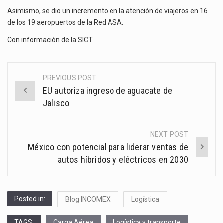
Asimismo, se dio un incremento en la atención de viajeros en 16
de los 19 aeropuertos de la Red ASA.
Con información de la
SICT
.
PREVIOUS POST
Post
EU autoriza ingreso de aguacate de
navigation
Jalisco
NEXT POST
México con potencial para liderar ventas de
autos híbridos y eléctricos en 2030
Posted in:
Blog INCOMEX
Logística
TAGS:
Carga Aérea
Logística y transporte