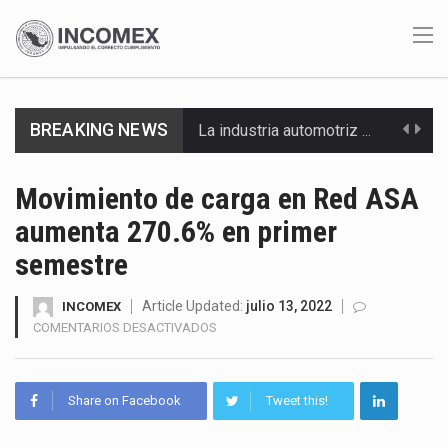
La industria automotriz mexicana concentra más de la mitad de las quejas bajo el Mecanismo…
BREAKING NEWS
La inversión fija bruta en México registró un aumento de 1.1% interanual en mayo de…
El gobierno de Estados Unidos anunciará un arancel del 15 % sobre los productos fabricados…
Movimiento de carga en Red ASA
aumenta 270.6% en primer
El Departamento de Agricultura de Estados Unidos (USDA) suspendió el 5 de agosto de 2026…
semestre
El derecho a la previsibilidad de los horarios de trabajo en turnos rotativos podría ser…
Article Updated:
julio 13, 2022
INCOMEX
La industria manufacturera de exportación afiliada a Index en Nuevo León ha alcanzado hasta 10%…
EN
COMENTARIOS DESACTIVADOS
MOVIMIENTO
Las métricas tradicionales de los parques industriales —absorción, ocupación y metros cuadrados desarrollados— resultan insuficientes…
DE
CARGA
Share on Facebook
Tweet this!
El superávit comercial de México con Estados Unidos alcanzó 102,581 millones de dólares (mdd) en…
EN
RED